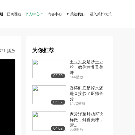
注册
已购课程
个人中心

内容中心

关注我们
进入关怀模式
为你推荐
671 播放
土豆别总是炒土豆
丝，教你营养又美
味...
03:30
644播放
香椿到底是焯水还
是直接炒？厨师长
分...
06:37
1472播放
家常洋葱炒鸡蛋这
样做，鲜香美味，
营...
04:02
956播放