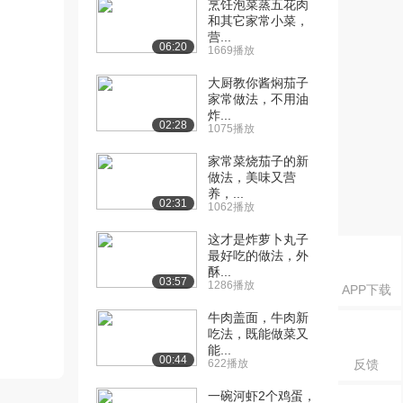
烹饪泡菜蒸五花肉
和其它家常小菜，
营...
06:20
1669播放
大厨教你酱焖茄子
家常做法，不用油
炸...
02:28
1075播放
家常菜烧茄子的新
做法，美味又营
养，...
02:31
1062播放
这才是炸萝卜丸子
最好吃的做法，外
酥...
03:57
1286播放
APP下载
牛肉盖面，牛肉新
吃法，既能做菜又
能...
00:44
622播放
反馈
一碗河虾2个鸡蛋，