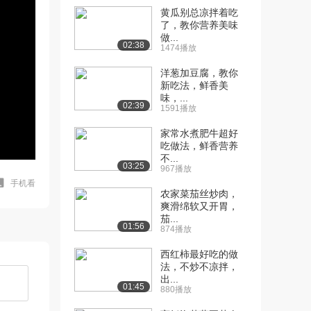
黄瓜别总凉拌着吃
了，教你营养美味
做...
02:38
1474播放
洋葱加豆腐，教你
新吃法，鲜香美
味，...
02:39
1591播放
家常水煮肥牛超好
吃做法，鲜香营养
不...
03:25
967播放
手机看
农家菜茄丝炒肉，
爽滑绵软又开胃，
茄...
01:56
874播放
西红柿最好吃的做
法，不炒不凉拌，
出...
01:45
880播放