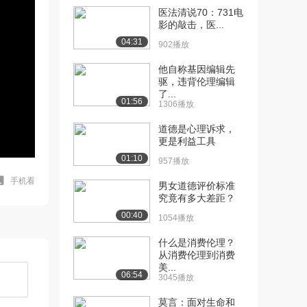
医法清说70：731电
影的敲击，医...
04:31
902播放
他自称基因编辑先
驱，违背伦理编辑
了...
01:56
1306播放
道德是心理诉求，
更是利益工具
01:10
957播放
手机看
男女道德评价标准
究竟有多大差距？
00:40
1054播放
什么是消费伦理？
从消费伦理到消费
美...
06:54
3045播放
莫言：面对生命和