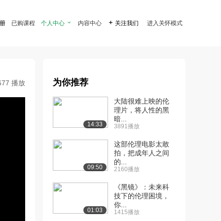
注册
已购课程
个人中心

内容中心

关注我们
进入关怀模式
为你推荐
677 播放
大陆很难上映的伦
理片，将人性的黑
暗...
14:33
3891播放
这部伦理电影太敢
拍，把成年人之间
的...
09:50
2160播放
《黑镜》：未来科
技下的伦理困境，
你...
01:03
1415播放