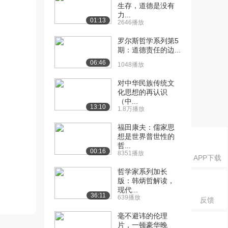
生存，道德是没有
力...
01:13
2646播放
罗尔斯哲学系列第5
期：道德责任的边...
06:46
1048播放
对中华民族传统文
化思想的再认识
（中...
13:10
1.8万播放
福田康夫：儒家思
想是世界普世性的
哲...
00:16
8351播放
APP下载
哲学家系列加长
版：韩炳哲解读，
现代...
36:11
639播放
反馈
毫不避讳的伦理
片，一顿豪华晚