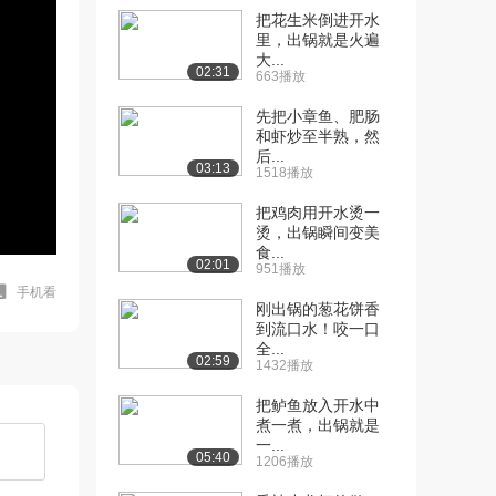
把花生米倒进开水
里，出锅就是火遍
大...
02:31
663播放
先把小章鱼、肥肠
和虾炒至半熟，然
后...
03:13
1518播放
把鸡肉用开水烫一
烫，出锅瞬间变美
食...
02:01
951播放
手机看
刚出锅的葱花饼香
到流口水！咬一口
全...
02:59
1432播放
把鲈鱼放入开水中
煮一煮，出锅就是
一...
05:40
1206播放