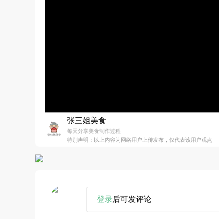
张三姐美食
每天分享美食制作过程
特别声明：以上内容为网络用户上传发布，仅代表该用户观点
登录
后可发评论