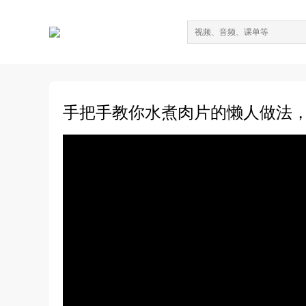
手把手教你水煮肉片的懒人做法