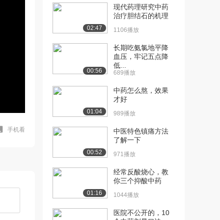
现代药理研究中药
治疗胆结石的机理
02:47
1106播放
长期吃氨氯地平降
血压，牢记五点降
低...
00:56
689播放
中药怎么熬，效果
才好
01:04
989播放
手机看
中医特色镇痛方法
了解一下
00:52
971播放
经常反酸烧心，教
你三个抑酸中药
01:16
1044播放
医院不公开的，10