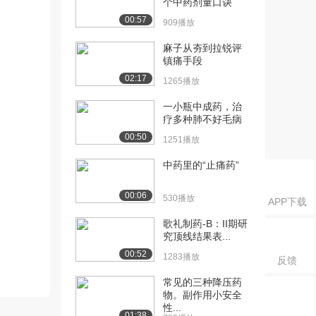
个中药剂量口诀
00:57
909播放
麻子从夯到拉锐评
镇痛手段
02:17
1265播放
一小瓶中成药，治
疗多种肺不好毛病
00:50
1251播放
中药里的“止痛药”
00:06
530播放
APP下载
歌礼制药-B：II期研
究顶线结果表...
00:52
1283播放
反馈
常见的三种降压药
物。副作用小安全
性...
01:38