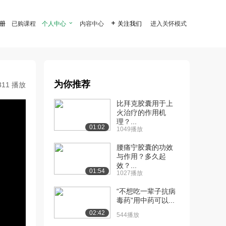
注册
已购课程
个人中心

内容中心

关注我们
进入关怀模式
为你推荐
311 播放
比拜克胶囊用于上
火治疗的作用机
理？...
01:02
1049播放
腰痛宁胶囊的功效
与作用？多久起
效？...
01:54
1027播放
“不想吃一辈子抗病
毒药”用中药可以...
02:42
544播放