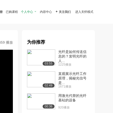
注册
已购课程
个人中心

内容中心

关注我们
进入关怀模式
为你推荐
459 播放
光纤是如何传送信
息的？发明光纤的
人...
03:55
1225播放
直观展示光纤工作
原理，揭秘光信号
是...
02:49
1671播放
用激光代替的光纤
基站的设备
00:36
920播放