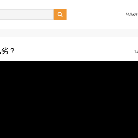

登录/
孰劣？
1