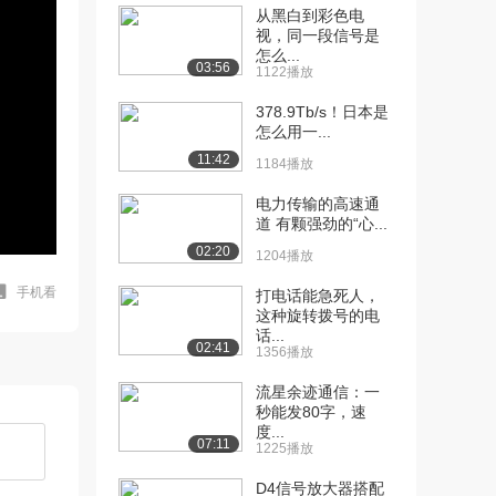
从黑白到彩色电
视，同一段信号是
怎么...
03:56
1122播放
378.9Tb/s！日本是
怎么用一...
11:42
1184播放
电力传输的高速通
道 有颗强劲的“心...
02:20
1204播放
手机看
打电话能急死人，
这种旋转拨号的电
话...
02:41
1356播放
流星余迹通信：一
秒能发80字，速
度...
07:11
1225播放
D4信号放大器搭配