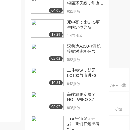
铝四环天线，能改...
04:05
621播放
邓中亮：比GPS更
牛的定位导航
17:29
1.4万播放
汉荣达A330收音机
接收对讲机信号...
02:02
582播放
二斗短波，朝元
LC100与山进90...
10:34
842播放
APP下载
高端旗舰专属？
NO！WIKO X7...
05:07
806播放
反馈
当元宇宙纪元开
启，我们在这里看
到未...