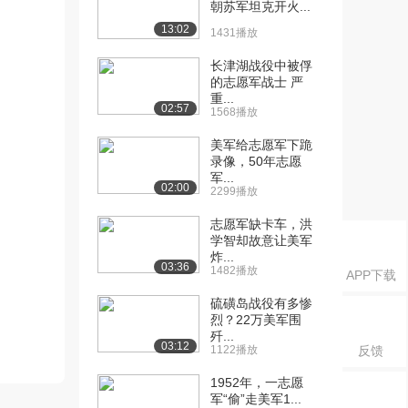
朝苏军坦克开火...
13:02
1431播放
长津湖战役中被俘
的志愿军战士 严
重...
02:57
1568播放
美军给志愿军下跪
录像，50年志愿
军...
02:00
2299播放
志愿军缺卡车，洪
学智却故意让美军
炸...
03:36
1482播放
APP下载
硫磺岛战役有多惨
烈？22万美军围
歼...
03:12
1122播放
反馈
1952年，一志愿
军“偷”走美军1...