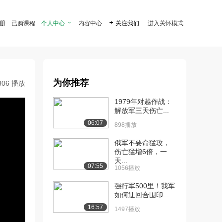
注册
已购课程
个人中心

内容中心

关注我们
进入关怀模式
为你推荐
306 播放
1979年对越作战：
解放军三天伤亡...
06:07
898播放
俄军不要命猛攻，
伤亡猛增6倍，一
天...
07:55
1056播放
强行军500里！我军
如何迂回合围印...
16:57
1497播放