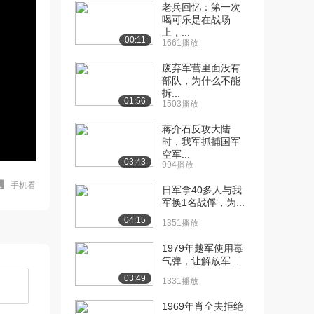
老兵回忆：第一次
喝可乐是在战场
上，...
00:11
1661播放
废弃军营里面没有
部队，为什么不能
拆...
01:56
1503播放
蒋介石反攻大陆
时，我军抓捕国军
空军...
03:43
994播放
手机看
日军拿40多人与我
军换1名战俘，为...
04:15
1351播放
1979年越军使用毒
气弹，让解放军...
03:49
1331播放
1969年肖全夫拒绝