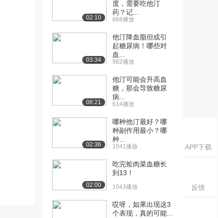
度，需要吃他汀
药？记...
02:10
868播放
他汀降血脂但或引
起糖尿病！哪些对
血...
03:34
982播放
他汀可能会升高血
糖，那会导致糖尿
病...
06:21
614播放
哪种他汀最好？哪
种副作用最小？哪
种...
02:36
1041播放
APP下载
吃完烩肉菜血糖长
到13！
02:00
1043播放
反馈
哎呀，如果出现这3
个表现，真的可能...