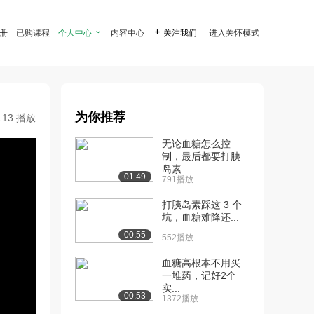
注册
已购课程
个人中心

内容中心

关注我们
进入关怀模式
为你推荐
113 播放
无论血糖怎么控
制，最后都要打胰
岛素...
01:49
791播放
打胰岛素踩这 3 个
坑，血糖难降还...
00:55
552播放
血糖高根本不用买
一堆药，记好2个
实...
00:53
1372播放