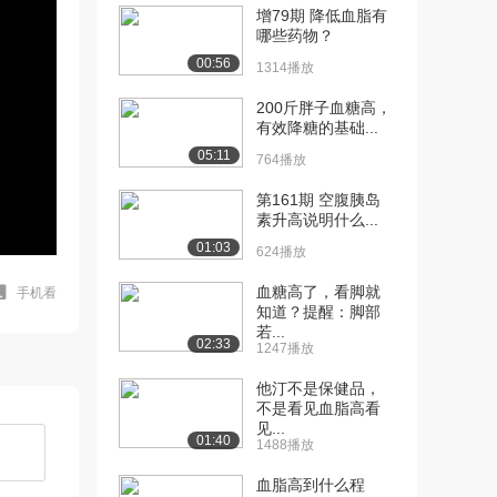
增79期 降低血脂有
哪些药物？
00:56
1314播放
200斤胖子血糖高，
有效降糖的基础...
05:11
764播放
第161期 空腹胰岛
素升高说明什么...
01:03
624播放
血糖高了，看脚就
手机看
知道？提醒：脚部
若...
02:33
1247播放
他汀不是保健品，
不是看见血脂高看
见...
01:40
1488播放
血脂高到什么程