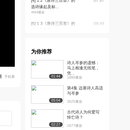
[4] 1.2《唐诗三百首》的
07:57
选诗缘起及标...
4564播放
[5] 1.3《唐诗三百首》的
08:49
缺点及不足
2215播放
[6] 2.1.1 郁轮袍的传说
07:16
为你推荐
2132播放
诗人岑参的遗憾：
[7] 2.1.2 《凝碧池》诗改
05:06
马上相逢无纸笔，
变命运
凭...
2011播放
01:44
手机看
1880播放
[8] 2.1.3 终南山：心灵的
06:54
第4集 边塞诗人高适
栖息地（...
与岑参
3862播放
05:04
3625播放
[9] 2.1.3 终南山：心灵的
06:59
古代诗人为何爱写
栖息地（...
悼亡诗？
3045播放
02:27
1677播放