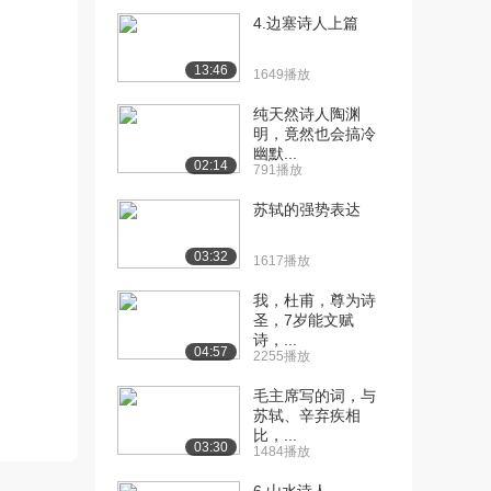
[10] 2.1.4 行到水穷处，坐
05:08
4.边塞诗人上篇
看云起时...
3357播放
13:46
1649播放
[11] 2.1.4 行到水穷处，坐
05:07
纯天然诗人陶渊
看云起时...
明，竟然也会搞冷
3282播放
幽默...
02:14
791播放
[12] 2.1.5 聊持宝剑动星
05:21
苏轼的强势表达
文：另一个...
2400播放
03:32
1617播放
[13] 2.1.5 聊持宝剑动星
05:21
文：另一个...
我，杜甫，尊为诗
圣，7岁能文赋
2410播放
诗，...
04:57
2255播放
[14] 2.2.1 出生与死亡之谜
05:51
2124播放
毛主席写的词，与
苏轼、辛弃疾相
[15] 2.2.2漫游：五岳寻仙
04:59
比，...
03:30
不辞远
1484播放
2152播放