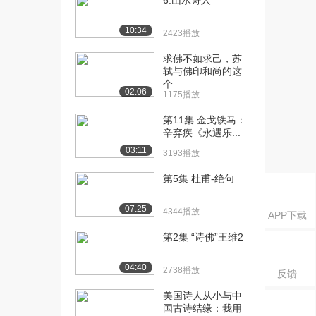
6.山水诗人
[16] 2.2.3赐金放还：盛世
06:30
危机的缩影...
10:34
2423播放
3261播放
求佛不如求己，苏
[17] 2.2.3赐金放还：盛世
轼与佛印和尚的这
06:28
个...
危机的缩影...
02:06
1175播放
2908播放
第11集 金戈铁马：
[18] 2.2.4政治悲剧：李璘
05:04
辛弃疾《永遇乐...
之祸（上）
03:11
3193播放
2810播放
第5集 杜甫-绝句
[19] 2.2.4政治悲剧：李璘
05:05
之祸（下）
07:25
4344播放
2405播放
APP下载
第2集 “诗佛”王维2
[20] 2.2.5金陵：悲情之都
09:14
（上）
04:40
2458播放
2738播放
反馈
美国诗人从小与中
[21] 2.2.5金陵：悲情之都
09:11
国古诗结缘：我用
（下）