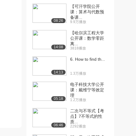
【可汗学院公开
[10] 【集合】【一数辞
09:49
课：算术与代数预
典】2集合之间关系...
备课...
08:26
9.9万播放
5920播放
【哈尔滨工程大学
[11] 【集合】【一数辞
09:50
公开课：数学零距
典】2集合之间关系...
离...
14:08
3480播放
3818播放
[12] 【集合】【一数辞
05:26
6. How to find th...
典】3集合习题(从...
3644播放
14:13
1.3万播放
[13] 【集合】【一数辞
05:23
电子科技大学公开
典】3集合习题(从...
课：戴维宁等效定
理
2823播放
05:18
1.2万播放
[14] 【集合】【考点精
07:40
二次与不等式【考
华】4集合的互异性...
点】7不等式的性
5179播放
质...
06:46
2292播放
[15] 【集合】【考点精
07:47