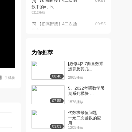
[4] 【初高衔接】4二次函
09:57
数中的a、b、...
8212播放
[5] 【初高衔接】4二次函
09:55
数中的a、b、...
4927播放
[6] 【初高衔接】5含参一
13:37
为你推荐
元二次函数相关...
5016播放
[必修4]2.7向量数乘
运算及其几...
[7] 【初高衔接】5含参一
13:34
08:40
元二次函数相关...
2965播放
手机看
3363播放
5、2022考研数学暑
期系列模块-...
[8] 【初高衔接】6韦达定
12:50
07:55
理相关问题（上...
1578播放
7088播放
代数求最值问题，
一元二次函数的应
[9] 【初高衔接】6韦达定
12:51
用
理相关问题（下...
03:03
1205播放
5607播放