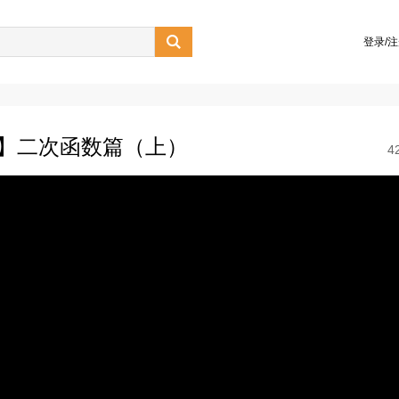

登录/
0】二次函数篇（上）
4