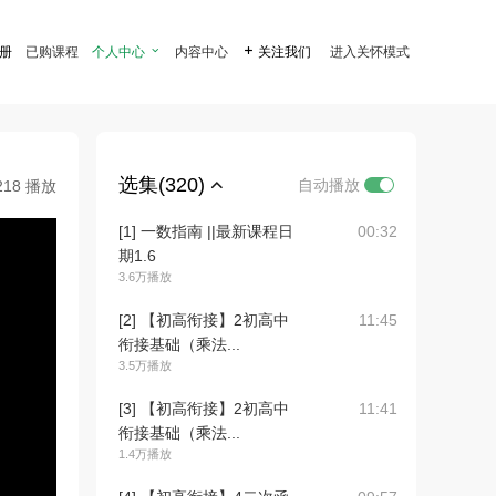
注册
已购课程
个人中心

内容中心

关注我们
进入关怀模式
选集(320)
自动播放
218 播放
[1] 一数指南 ||最新课程日
00:32
期1.6
3.6万播放
[2] 【初高衔接】2初高中
11:45
衔接基础（乘法...
3.5万播放
[3] 【初高衔接】2初高中
11:41
衔接基础（乘法...
1.4万播放