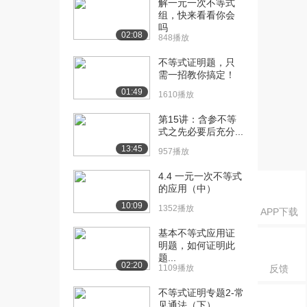
解一元一次不等式
华】4集合的互异性...
组，快来看看你会
3741播放
吗
02:08
848播放
[16] 【集合】【考点精
09:55
华】5集合相等的证...
不等式证明题，只
2538播放
需一招教你搞定！
01:49
1610播放
[17] 【集合】【考点精
10:00
华】5集合相等的证...
第15讲：含参不等
2068播放
式之先必要后充分...
13:45
957播放
[18] 【集合】【考点精
10:06
华】6集合的交并补...
4.4 一元一次不等式
1958播放
的应用（中）
10:09
[19] 【集合】【考点精
1352播放
10:11
APP下载
华】6集合的交并补...
基本不等式应用证
2088播放
明题，如何证明此
题...
[20] 【集合】【考点精
09:29
02:20
1109播放
反馈
华】7子集相关问题...
不等式证明专题2-常
2297播放
见通法（下）