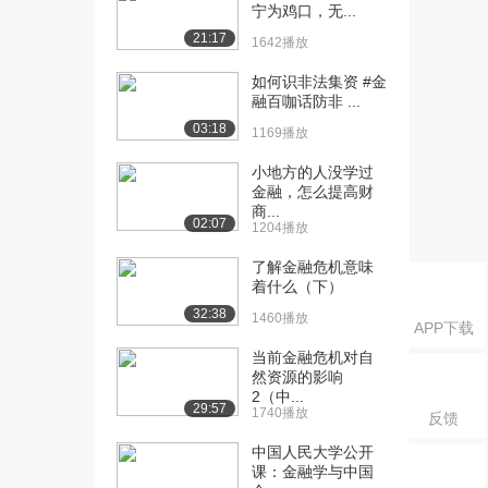
风险管理（201...
宁为鸡口，无...
627播放
21:17
1642播放
[16] 【莱比锡大学】金融
30:34
如何识非法集资 #金
风险管理（201...
融百咖话防非 ...
1425播放
03:18
1169播放
[17] 【莱比锡大学】金融
30:40
小地方的人没学过
风险管理（201...
金融，怎么提高财
711播放
商...
02:07
1204播放
[18] 【莱比锡大学】金融
30:33
了解金融危机意味
风险管理（201...
着什么（下）
804播放
32:38
1460播放
APP下载
[19] 【莱比锡大学】金融
29:41
风险管理（201...
当前金融危机对自
然资源的影响
789播放
2（中...
29:57
1740播放
反馈
[20] 【莱比锡大学】金融
29:41
风险管理（201...
中国人民大学公开
1077播放
课：金融学与中国