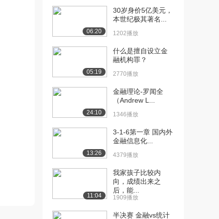
30岁身价5亿美元，
[10] 【莱比锡大学】金融
25:22
本世纪极其著名...
风险管理（201...
06:20
1202播放
977播放
什么是擅自设立金
[11] 【莱比锡大学】金融
25:25
融机构罪？
风险管理（201...
05:19
2770播放
1456播放
金融理论-罗闻全
[12] 【莱比锡大学】金融
25:23
（Andrew L...
风险管理（201...
24:10
1346播放
1098播放
3-1-6第一章 国内外
[13] 【莱比锡大学】金融
30:11
金融信息化...
风险管理（201...
13:26
1462播放
4379播放
[14] 【莱比锡大学】金融
我家孩子比较内
30:19
向，成绩出来之
风险管理（201...
后，能...
1010播放
11:04
1909播放
[15] 【莱比锡大学】金融
30:08
半决赛 金融vs统计