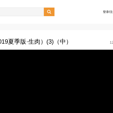

登录/
9夏季版·生肉）(3)（中）
1