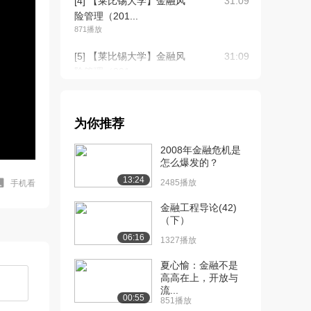
[4] 【莱比锡大学】金融风
31:09
险管理（201...
871播放
[5] 【莱比锡大学】金融风
31:09
险管理（201...
1258播放
[6] 【莱比锡大学】金融风
31:10
为你推荐
险管理（201...
1088播放
2008年金融危机是
怎么爆发的？
[7] 【莱比锡大学】金融风
28:00
13:24
险管理（201...
2485播放
手机看
1516播放
金融工程导论(42)
（下）
[8] 【莱比锡大学】金融风
待播放
06:16
险管理（201...
1327播放
1214播放
夏心愉：金融不是
高高在上，开放与
[9] 【莱比锡大学】金融风
27:53
流...
险管理（201...
00:55
851播放
758播放