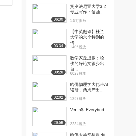
宾夕法尼亚大学3.2
[10] 【哈佛大学Harvard】
04:28
专业写作：信函...
建筑学的...
06:30
1.5万播放
2829播放
【中英翻译】杜兰
[11] 【哈佛大学Harvard】
09:15
大学的六个特别的
建筑学的...
传...
03:34
2716播放
1406播放
数学家丘成桐：哈
[12] 【哈佛大学Harvard】
04:20
佛的好论文很少出
建筑学的...
自...
2173播放
00:28
6023播放
[13] 【哈佛大学Harvard】
08:11
哈佛物理学大佬带AI
建筑学的...
读研，两周产出...
2328播放
02:02
1297播放
[14] 【哈佛大学Harvard】
08:11
Verita$: Everybod...
建筑学的...
2108播放
26:59
2234播放
[15] 【哈佛大学Harvard】
07:18
哈佛大学幸福课 领