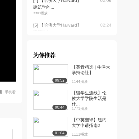
[4] 【哈佛大学Harvard】
02:06
建筑学的...
3309播放
[5] 【哈佛大学Harvard】
02:24
建筑学的...
3273播放
[6] 【哈佛大学Harvard】
04:20
为你推荐
建筑学的...
3242播放
【英音精选 | 牛津大
学辩论社】 ...
[7] 【哈佛大学Harvard】
待播放
09:52
建筑学的...
1144播放
3979播放
手机看
【留学生连线】伦
敦大学学院生活是
[8] 【哈佛大学Harvard】
06:57
什...
建筑学的...
00:44
1771播放
3857播放
【中英翻译】纽约
[9] 【哈佛大学Harvard】
03:52
大学申请指南2
建筑学的...
01:04
1111播放
3189播放