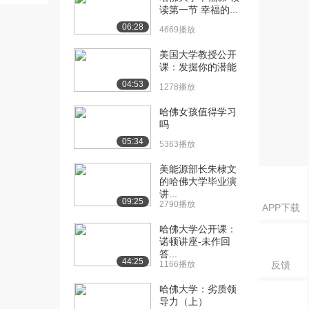
建筑学的...
读第一节 幸福的...
2349播放
06:28
4669播放
[16] 【哈佛大学Harvard】
07:24
美国大学教授公开
建筑学的...
课：发掘你的潜能
2013播放
04:53
1278播放
[17] 【哈佛大学Harvard】
07:53
哈佛女孩值得学习
建筑学的...
吗
2258播放
05:34
5363播放
[18] 【哈佛大学Harvard】
00:53
美能源部长朱棣文
建筑学的...
的哈佛大学毕业演
2628播放
讲...
09:25
2790播放
APP下载
[19] 【哈佛大学Harvard】
05:01
建筑学的...
哈佛大学公开课：
2507播放
诺顿讲座-未作回
答...
44:25
1166播放
反馈
[20] 【哈佛大学Harvard】
08:14
建筑学的...
哈佛大学：劣质领
2507播放
导力（上）