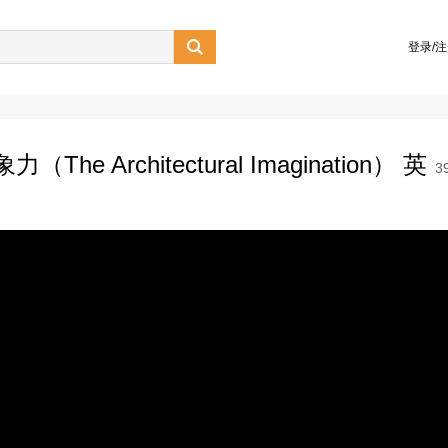

登录/
 Architectural Imagination） 英
3