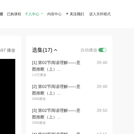
注册
已购课程
个人中心

内容中心

关注我们
进入关怀模式
选集(17)
自动播放
597 播放
[1] 第02节阅读理解——意
39:46
图推断（上）...
1.6万播放
[2] 第02节阅读理解——意
39:48
图推断（上）...
2666播放
[3] 第02节阅读理解——意
39:50
图推断（上）...
2005播放