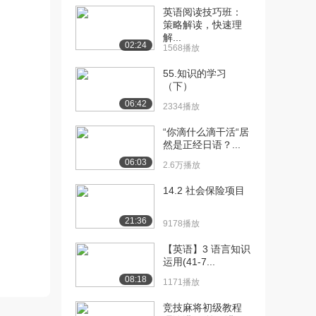
英语阅读技巧班：
[10] 第05节阅读理解——
13:09
策略解读，快速理
解...
标题填入（2）...
02:24
1568播放
1051播放
55.知识的学习
[11] 第05节阅读理解——
13:14
（下）
标题填入（2）...
06:42
2334播放
1310播放
“你滴什么滴干活“居
[12] 第11节逻辑填空3-16-
20:28
然是正经日语？...
40（上...
06:03
2.6万播放
1801播放
14.2 社会保险项目
[13] 第11节逻辑填空3-16-
20:34
40（中...
21:36
1568播放
9178播放
[14] 第11节逻辑填空3-16-
【英语】3 语言知识
20:22
运用(41-7...
40（下...
1019播放
08:18
1171播放
[15] 第12节逻辑填空
17:52
竞技麻将初级教程