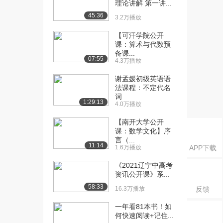
理论讲解 第一讲...
4（上）
885播放
45:36
3.2万播放
[16] 第12节逻辑填空
17:55
【可汗学院公开
4（中）
课：算术与代数预
备课...
1473播放
07:55
4.3万播放
[17] 第12节逻辑填空
17:52
谢孟媛初级英语语
4（下）
法课程：不定代名
878播放
词
1:29:13
4.0万播放
【南开大学公开
课：数学文化】序
言（...
11:14
1.6万播放
APP下载
《2021辽宁中高考
资讯公开课》系...
58:33
16.3万播放
反馈
一年看81本书！如
何快速阅读+记住...