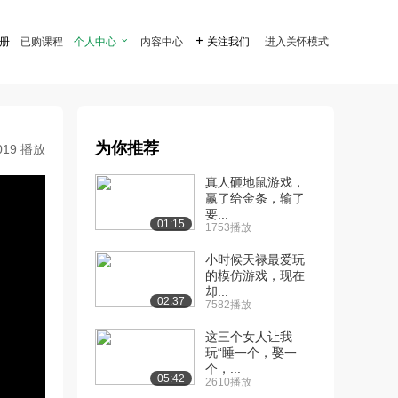
注册
已购课程
个人中心

内容中心

关注我们
进入关怀模式
为你推荐
019 播放
真人砸地鼠游戏，
赢了给金条，输了
要...
01:15
1753播放
小时候天禄最爱玩
的模仿游戏，现在
却...
02:37
7582播放
这三个女人让我
玩“睡一个，娶一
个，...
05:42
2610播放