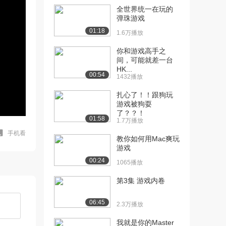
全世界统一在玩的
弹珠游戏
01:18
1.6万播放
你和游戏高手之
间，可能就差一台
HK...
00:54
1432播放
扎心了！！跟狗玩
游戏被狗耍
了？？！
01:58
1.7万播放
手机看
教你如何用Mac爽玩
游戏
00:24
1065播放
第3集 游戏内卷
06:45
2.3万播放
我就是你的Master