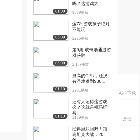
吗？这游戏太...
01:00
3689播放
这7种游戏孩子绝对
不能玩
06:09
2285播放
第9集 成奇勋通过游
戏获胜
06:09
2.1万播放
孤高的CPU，还没
有游戏难到980...
01:10
1281播放
APP下载
还有人记得这游戏
么？这就是祖玛玩
具...
01:13
1169播放
反馈
经典游戏回归！猫
狗坦克大战，20