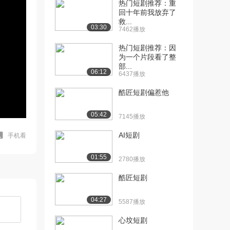
热门短剧推荐：重
回十年前我放弃了
救...
03:30
7462播放
热门短剧推荐：因
为一个片段看了整
部...
06:12
6437播放
酷匠短剧偏惹他
05:42
7145播放
AI短剧
手机看
01:55
2780播放
酷匠短剧
04:27
5587播放
心坟短剧