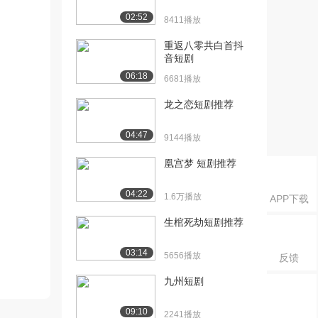
02:52
8411播放
重返八零共白首抖
音短剧
06:18
6681播放
龙之恋短剧推荐
04:47
9144播放
凰宫梦 短剧推荐
04:22
1.6万播放
APP下载
生棺死劫短剧推荐
03:14
5656播放
反馈
九州短剧
09:10
2241播放