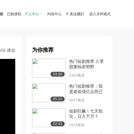
注册
已购课程
个人中心

内容中心

关注我们
进入关怀模式
为你推荐
656 播放
热门短剧推荐 八零
甜妻灿若明野
03:30
5364播放
热门短剧推荐：我
是老祖强亿点而已
05:10
5647播放
短剧狂飙！七天拍
完，日入千万？
02:43
1633播放