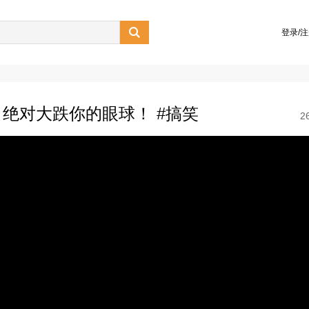

登录/
绝对大跌你的眼球！ #搞笑
2