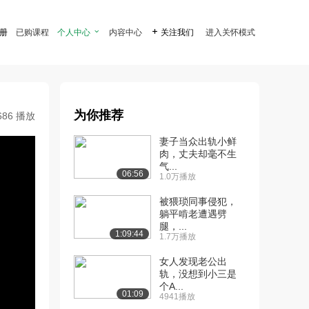
注册
已购课程
个人中心

内容中心

关注我们
进入关怀模式
为你推荐
686 播放
妻子当众出轨小鲜
肉，丈夫却毫不生
气...
06:56
1.0万播放
被猥琐同事侵犯，
躺平啃老遭遇劈
腿，...
1:09:44
1.7万播放
女人发现老公出
轨，没想到小三是
个A...
01:09
4941播放