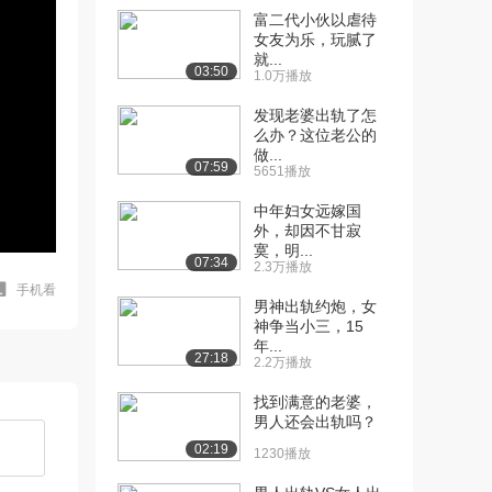
富二代小伙以虐待
女友为乐，玩腻了
就...
03:50
1.0万播放
发现老婆出轨了怎
么办？这位老公的
做...
07:59
5651播放
中年妇女远嫁国
外，却因不甘寂
寞，明...
07:34
2.3万播放
手机看
男神出轨约炮，女
神争当小三，15
年...
27:18
2.2万播放
找到满意的老婆，
男人还会出轨吗？
02:19
1230播放