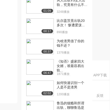
男人出轨VS女人出
轨，究竟有什么不...
01:09
3248播放
比尔盖茨竟出轨20
多次！ 惨遭爱泼...
00:17
890播放
为啥渣男借了你的
钱不还？
00:37
1376播放
《知否》盛家四大
女婿，谁最容易出
轨...
06:47
1871播放
APP下载
如何快速识别一个
人是不是渣男
02:02
1200播放
反馈
鲁迅的烟瘾和所谓
出轨，聊聊鲁迅是