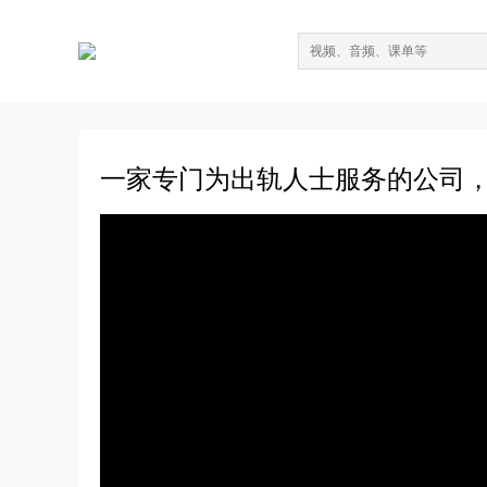
一家专门为出轨人士服务的公司，