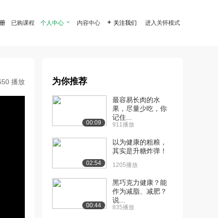
注册
已购课程
个人中心

内容中心

关注我们
进入关怀模式
为你推荐
650 播放
最容易长肉的水
果，尽量少吃，你
记住...
00:09
911播放
以为健康的粗粮，
其实是升糖炸弹！
02:54
1205播放
黑巧克力健康？能
作为减脂、减肥？
说...
00:44
835播放