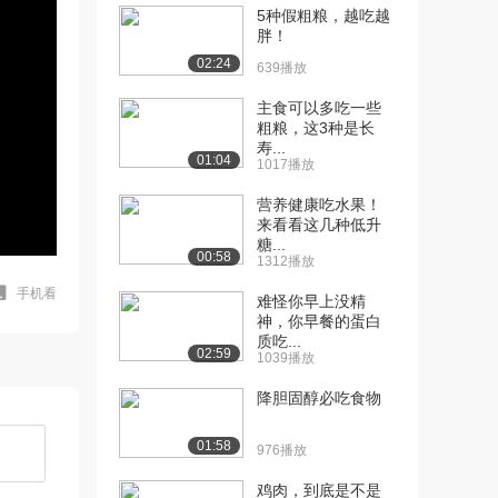
5种假粗粮，越吃越
胖！
02:24
639播放
主食可以多吃一些
粗粮，这3种是长
寿...
01:04
1017播放
营养健康吃水果！
来看看这几种低升
糖...
00:58
1312播放
手机看
难怪你早上没精
神，你早餐的蛋白
质吃...
02:59
1039播放
降胆固醇必吃食物
01:58
976播放
鸡肉，到底是不是