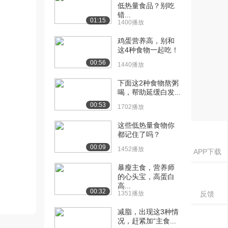
低热量食品？别吃
错...
01:15
1400播放
鸡蛋营养高，别和
这4种食物一起吃！
00:56
1440播放
下面这2种食物熬粥
喝，帮助延缓白发...
00:53
1702播放
这些低热量食物你
都记住了吗？
00:09
1452播放
APP下载
暴瘦主食，营养师
的心头宝，高蛋白
高...
00:32
1351播放
反馈
减脂，出现这3种情
况，赶紧加“主食...