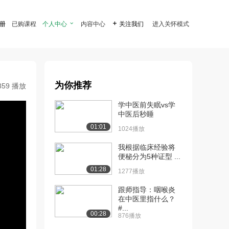
注册
已购课程
个人中心

内容中心

关注我们
进入关怀模式
为你推荐
859 播放
学中医前失眠vs学
中医后秒睡
01:01
1024播放
我根据临床经验将
便秘分为5种证型 ...
01:28
1277播放
跟师指导：咽喉炎
在中医里指什么？
#...
00:28
876播放