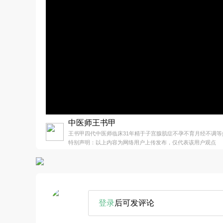
中医师王书甲
王书甲四代中医师临床31年精于子宫腺肌症不孕不育月经不调等
特别声明：以上内容为网络用户上传发布，仅代表该用户观点
登录
后可发评论