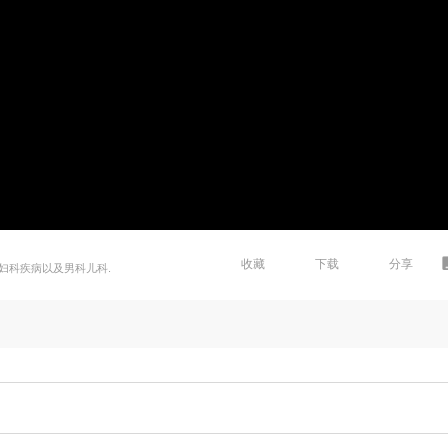
收藏
下载
分享
妇科疾病以及男科儿科.