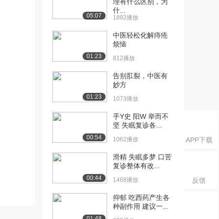
理有什么区别，为
什...
05:07
1892播放
中医轻松化解痔疮
烦恼
01:23
812播放
告别肛裂，中医有
妙方
01:23
1073播放
手Y史 阳W 举而不
坚 失眠复诊各...
00:54
1062播放
APP下载
滑精 失眠多梦 口苦
复诊整体有改...
00:44
1468播放
反馈
抑郁 吃西药产生各
种副作用 建议一...
01:48