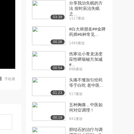
分享我治失眠的方
法 按时辰治失眠
之...
03:39
1117播放
#白大褂朋友##金牌
药师#6种常见...
00:26
1493播放
伤寒论小青龙汤变
应性哮喘秘方加减
#...
00:54
898播放
手机看
头痛不懂加引经药
等于白吃 老中医...
01:23
517播放
五种胸痛，中医如
何对症调理！
00:19
841播放
胆结石的治疗与调