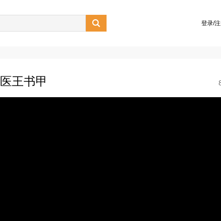

登录/
中医王书甲