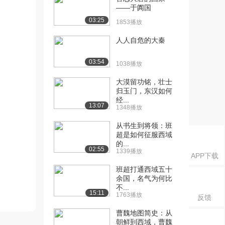
——于阗国
03:25
1853播放
人人自危的大秦
03:54
1038播放
大漠留功铭，壮士
归玉门，东汉如何
经...
13:07
1348播放
从书生到将领：班
超是如何征服西域
的...
02:55
1339播放
APP下载
班超打通西域五十
余国，名气为何比
不...
15:11
1763播放
反馈
曹魏地图简史：从
朝鲜到西域，曹魏