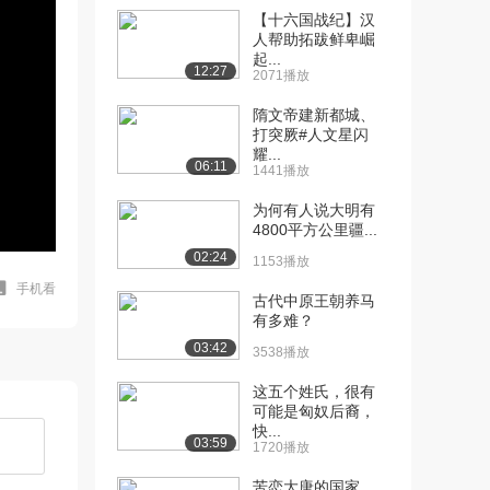
【十六国战纪】汉
人帮助拓跋鲜卑崛
起...
12:27
2071播放
隋文帝建新都城、
打突厥#人文星闪
耀...
06:11
1441播放
为何有人说大明有
4800平方公里疆...
02:24
1153播放
手机看
古代中原王朝养马
有多难？
03:42
3538播放
这五个姓氏，很有
可能是匈奴后裔，
快...
03:59
1720播放
苦恋大唐的国家