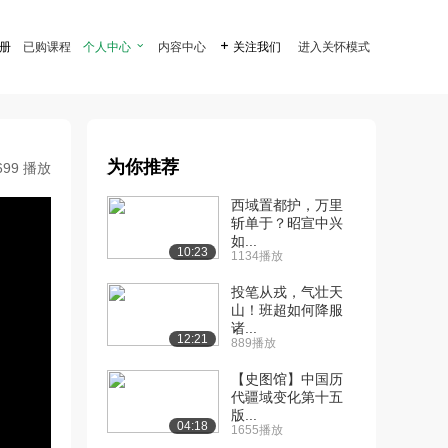
注册
已购课程
个人中心

内容中心

关注我们
进入关怀模式
为你推荐
699 播放
西域置都护，万里
斩单于？昭宣中兴
如...
10:23
1134播放
投笔从戎，气壮天
山！班超如何降服
诸...
12:21
889播放
【史图馆】中国历
代疆域变化第十五
版...
04:18
1655播放