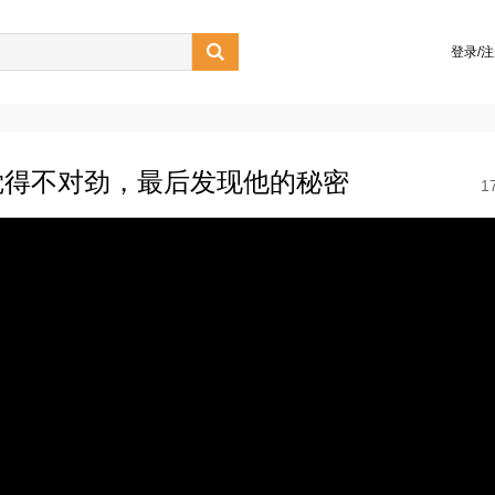

登录/
觉得不对劲，最后发现他的秘密
1