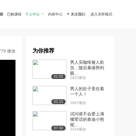
注册
已购课程
个人中心

内容中心

关注我们
进入关怀模式
为你推荐
779 播放
男人买咖啡被人欺
负，随后暴揍势利
眼...
01:55
1820播放
男人的肚子里住着
一个人！
02:15
2887播放
试问谁不会爱上满
嘴荤话的泰迪小熊
呢...
07:30
3324播放