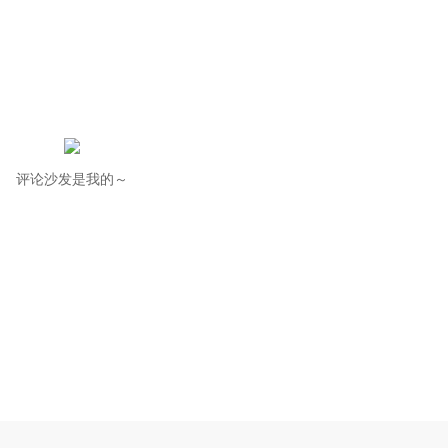
评论沙发是我的～