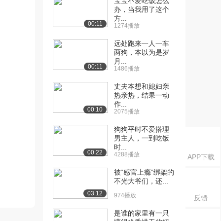
宝宝不爱吃饭怎么
办，当我用了这个
方...
00:11
1274播放
远处跑来一人一车
两狗，本以为是岁
月...
00:11
1486播放
丈夫本想和媳妇亲
热亲热，结果一动
作...
00:10
2075播放
狗狗平时不爱搭理
男主人，一到吃饭
时...
00:22
4288播放
APP下载
被“感官上瘾”绑架的
不光大爷们，还...
03:12
974播放
反馈
是谁的家里有一只