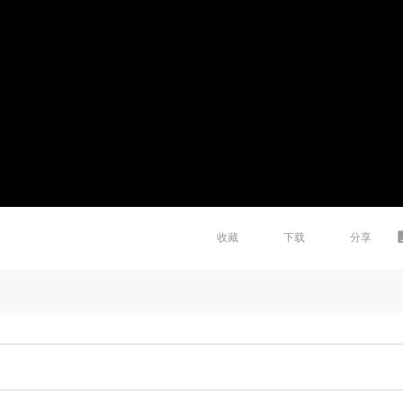
收藏
下载
分享