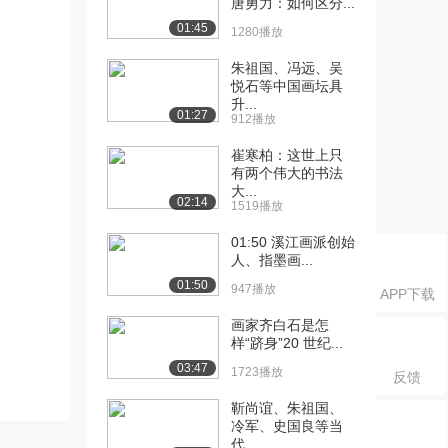
唐勇力：如何区分...
01:45
1280播放
朱祖国、冯远、吴
悦石等中国画坛具
升...
01:27
912播放
崔寒柏：这世上只
有两个伟大的书法
大...
02:14
1519播放
01:50 溪江画派创始
人、指墨画...
01:50
947播放
APP下载
画家齐白石是怎
样“跻身”20 世纪...
03:47
1723播放
反馈
靳尚谊、朱祖国、
冷军、史国良等当
代...