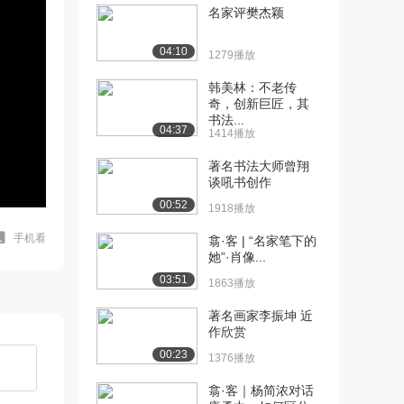
名家评樊杰颖
04:10
1279播放
韩美林：不老传
奇，创新巨匠，其
书法...
04:37
1414播放
著名书法大师曾翔
谈吼书创作
00:52
1918播放
手机看
翕·客 | “名家笔下的
她”·肖像...
03:51
1863播放
著名画家李振坤 近
作欣赏
00:23
1376播放
翕·客｜杨简浓对话