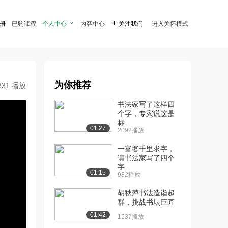
注册
已购课程
个人中心

内容中心

关注我们
进入关怀模式
为你推荐
831 播放
书法家写了这样四
个字，专家说这是
标...
01:27
2092播放
一富婆千里求字，
请书法家写了四个
字...
01:15
982播放
胡秋萍书法造诣超
群，挑战书坛巨匠
01:42
1537播放