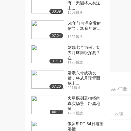
有一天能将人类送
738播放
上...
00:09
1603播放
[18] 捷列什科娃驾驶“东方
02:30
6号”升入太空
50年前向深空发射
1232播放
信号，20多年后...
07:04
1832播放
[19] 列昂诺夫进行人类第
04:42
一次太空行走
嫦娥七号为何计划
1105播放
去月球南极探测？
在...
[20] 美国“太空实验室”空间
09:24
01:13
1175播放
站
嫦娥六号成功发
1273播放
射，将从月球背面
挖土...
[21] 美国第一次飞船对接
02:52
07:20
991播放
APP下载
528播放
火星探测器拍摄的
[22] 美国第一次太空出舱
04:39
真实场景，距离地
1289播放
球...
00:11
1201播放
反馈
[23] 美国火星探测器登陆
16:43
俄罗斯RT-64射电望
全程记录（上）
远镜
1007播放