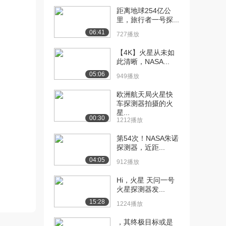
身宇航员-科马罗...
距离地球254亿公
1238播放
里，旅行者一号探...
[12] 凤凰号火星探测器历
待播放
06:41
727播放
程简介
897播放
【4K】火星从未如
此清晰，NASA...
[13] 哥伦比亚号最后之旅
07:26
05:06
949播放
（上）
1461播放
欧洲航天局火星快
车探测器拍摄的火
[14] 哥伦比亚号最后之旅
07:23
星...
00:30
1212播放
（下）
1440播放
第54次！NASA朱诺
探测器，近距...
[15] 国际空间站介绍
01:20
04:05
1499播放
912播放
Hi，火星 天问一号
[16] 《漫步太空----探索印
06:27
火星探测器发...
记》 漫步...
15:28
541播放
1224播放
[17] 哈勃眼中的行星
07:50
，其终极目标或是