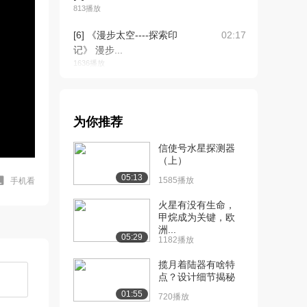
813播放
[6] 《漫步太空----探索印
02:17
记》 漫步...
1636播放
[7] 《漫步太空----探索印
03:41
记》 漫步...
1546播放
为你推荐
[8] 第一次无系带太空行走
03:26
信使号水星探测器
760播放
（上）
05:13
1585播放
手机看
[9] 第一个载人空间站“礼
01:37
炮”1号
火星有没有生命，
659播放
甲烷成为关键，欧
洲...
05:29
[10] 第一位女宇航员—瓦
04:04
1182播放
莲金娜·捷列什科...
揽月着陆器有啥特
888播放
点？设计细节揭秘
[11] 第一位为航天事业献
02:27
01:55
720播放