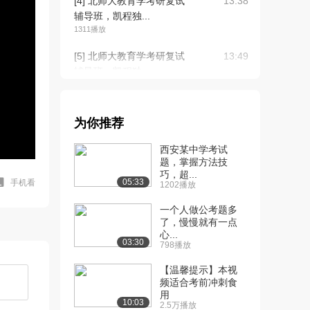
[4] 北师大教育学考研复试
13:38
辅导班，凯程独...
1311播放
[5] 北师大教育学考研复试
13:49
辅导班，凯程独...
623播放
[6] 北师大教育学考研复试
13:32
为你推荐
辅导班，凯程独...
563播放
西安某中学考试
题，掌握方法技
[7] 教育硕士复试导学班视
10:10
巧，超...
频，凯程徐影主...
05:33
手机看
1202播放
608播放
一个人做公考题多
[8] 教育硕士复试导学班视
了，慢慢就有一点
10:17
心...
频，凯程徐影主...
03:30
798播放
1344播放
【温馨提示】本视
[9] 教育硕士复试导学班视
10:04
频适合考前冲刺食
频，凯程徐影主...
用
10:03
2.5万播放
855播放