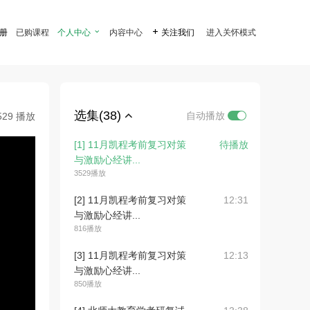
注册
已购课程
个人中心

内容中心

关注我们
进入关怀模式
选集(38)
自动播放
529 播放
[1] 11月凯程考前复习对策
待播放
与激励心经讲...
3529播放
[2] 11月凯程考前复习对策
12:31
与激励心经讲...
816播放
[3] 11月凯程考前复习对策
12:13
与激励心经讲...
850播放