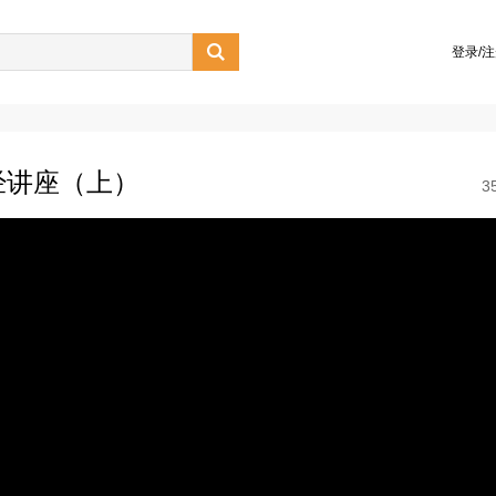

登录/
经讲座（上）
3