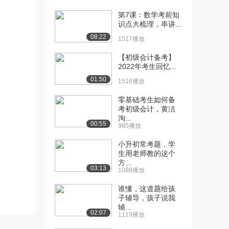
第7课：数学考前知
[10] 教育学考研与全日制
31:20
识点大梳理，串讲...
教育硕士10月复...
08:22
1455播放
1517播放
【初级会计备考】
[11] 教育学考研与全日制
31:20
2022年考生回忆...
教育硕士10月复...
01:50
760播放
1516播放
[12] 教育学考研与全日制
31:19
零基础考生如何备
考初级会计，黄洁
教育硕士10月复...
洵...
960播放
00:55
985播放
[13] 凯程2016教育学教育
22:24
小升初常考题，学
硕士冲刺复习...
生用老师教的这个
996播放
方...
03:13
1088播放
[14] 凯程2016教育学教育
22:25
谁懂，这道题给孩
硕士冲刺复习...
子辅导，孩子说我
1538播放
辅...
02:07
1119播放
[15] 凯程2016教育学教育
22:21