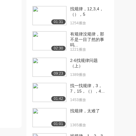
3178播放
找规律，12,3,4，
[12] [下册]3.3 加法的运算
06:56
（），5
定律
01:31
1254播放
2686播放
有规律没规律，那
[13] [下册]4.2 小数的读法
09:33
不是一目了然的事
2495播放
吗...
02:30
1221播放
[14] [下册]4.3 小数的写法
09:52
1921播放
2-6找规律问题
（上）
[15] [下册]4.5 小数的大小
07:43
09:23
1389播放
比较
1773播放
找一找规律，3，
7，15，（），4...
[16] [下册]4.7 解决问题
05:46
01:42
1453播放
2006播放
找规律，太难了
[17] [下册]4.9 小数的近似
09:47
数
01:01
1365播放
3425播放