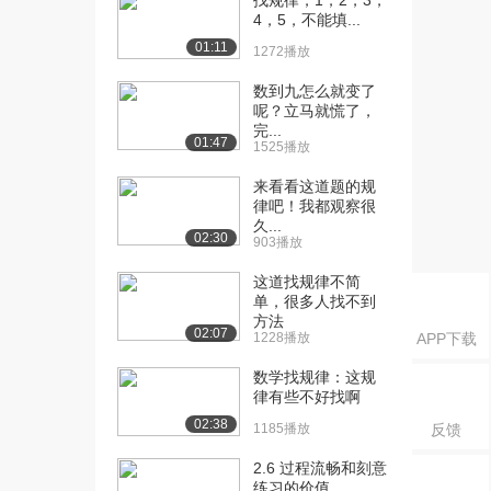
找规律，1，2，3，
[18] [下册]5.1 三角形的认
07:44
4，5，不能填...
识
01:11
1918播放
1272播放
数到九怎么就变了
[19] [下册]6.1 小数加减法
08:52
呢？立马就慌了，
（一）
完...
1802播放
01:47
1525播放
[20] [下册]7.1 轴对称
10:00
来看看这道题的规
2377播放
律吧！我都观察很
久...
02:30
903播放
[21] [下册]7.2 平移
07:46
1580播放
这道找规律不简
单，很多人找不到
[22] [下册]8.1 平均数
09:18
方法
1609播放
02:07
1228播放
APP下载
[23] [下册]9.1 数学广角
09:32
数学找规律：这规
——鸡兔同...
律有些不好找啊
3911播放
02:38
1185播放
反馈
2.6 过程流畅和刻意
练习的价值