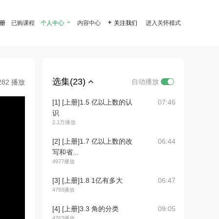
注册
已购课程
个人中心

内容中心

关注我们
进入关怀模式
选集(23)
自动播放
282 播放
[1] [上册]1.5 亿以上数的认
07:46
识
2.1万播放
[2] [上册]1.7 亿以上数的改
06:44
写和省...
4977播放
[3] [上册]1.8 1亿有多大
06:47
4793播放
[4] [上册]3.3 角的分类
09:05
4763播放