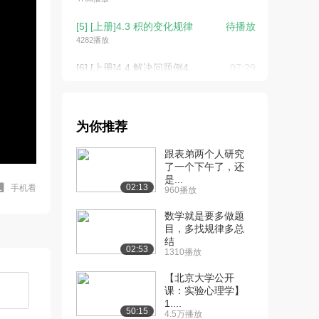
[5] [上册]4.3 积的变化规律
待播放
4282播放
[6] [上册]4.4 解决问题例4
07:29
3406播放
[7] [上册]6.5 灵活试商
09:58
3192播放
为你推荐
[8] [上册]6.6 商是两位数的
09:58
跟表弟两个人研究
除法
了一个下午了，还
是...
3401播放
02:13
手机看
960播放
[9] [上册]7.1 认识条形统计
08:44
数学就是要多做题
图例1
目，多找规律多总
2346播放
结
02:53
1310播放
[10] [上册]8.1 赛马问题
07:30
【北京大学公开
3410播放
课：实验心理学】
1....
[11] [下册]1.4 解决问题
09:51
50:15
4.5万播放