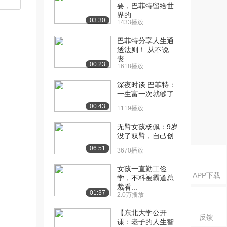
要，巴菲特留给世
界的...
03:30
1433播放
巴菲特分享人生通
透法则！ 从不说
丧...
00:23
1618播放
深夜时谈 巴菲特：
一生富一次就够了...
00:43
1119播放
无臂女孩杨佩：9岁
没了双臂，自己创...
06:51
3670播放
女孩一直勤工俭
APP下载
学，不料被霸道总
裁看...
01:37
2.0万播放
【东北大学公开
反馈
课：老子的人生智