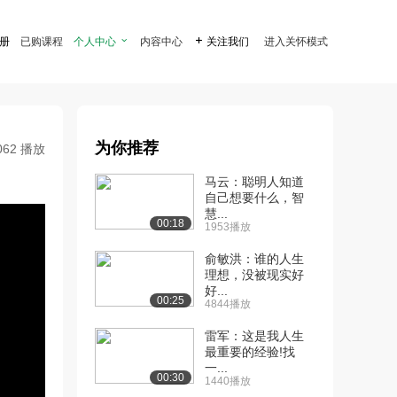
注册
已购课程
个人中心

内容中心

关注我们
进入关怀模式
为你推荐
062 播放
马云：聪明人知道
自己想要什么，智
慧...
00:18
1953播放
俞敏洪：谁的人生
理想，没被现实好
好...
00:25
4844播放
雷军：这是我人生
最重要的经验!找
一...
00:30
1440播放