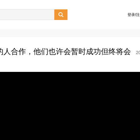

登录/
的人合作，他们也许会暂时成功但终将会
2