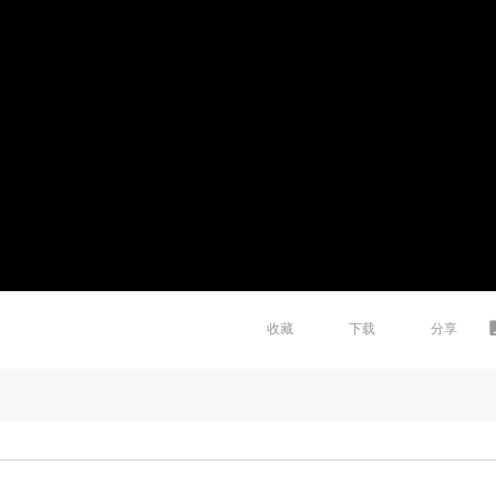
收藏
下载
分享