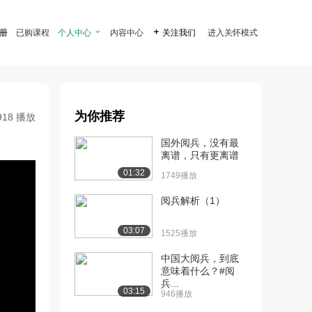
注册
已购课程
个人中心

内容中心

关注我们
进入关怀模式
为你推荐
918 播放
国外阅兵，没有最
离谱，只有更离谱
01:32
1749播放
阅兵解析（1）
03:07
1525播放
中国大阅兵，到底
意味着什么？#阅
兵...
03:15
946播放