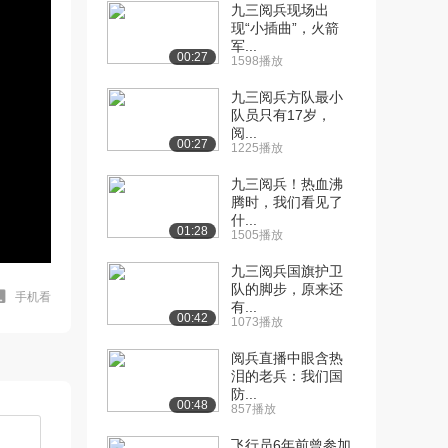
九三阅兵现场出
现“小插曲”，火箭
军...
00:27
1598播放
九三阅兵方队最小
队员只有17岁，
阅...
00:27
1225播放
九三阅兵！热血沸
腾时，我们看见了
什...
01:28
1505播放
九三阅兵国旗护卫
队的脚步，原来还
手机看
有...
00:42
1073播放
阅兵直播中眼含热
泪的老兵：我们国
防...
00:48
857播放
飞行员6年前曾参加