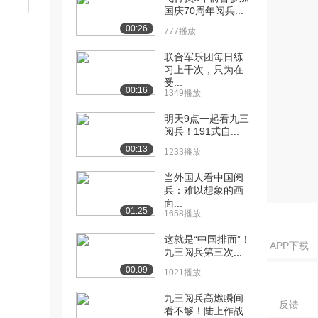
国庆70周年阅兵...
00:26
777播放
联合军乐团每日练
习上千次，只为在
受...
00:16
1349播放
明天9点一起看九三
阅兵！191式自...
00:13
1233播放
当外国人看中国阅
兵：难以想象的画
面...
01:25
1658播放
这就是“中国排面”！
APP下载
九三阅兵第三次...
00:09
1021播放
九三阅兵高燃瞬间
反馈
看不够！陆上作战