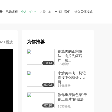
注册
已购课程
个人中心

内容中心

关注我们
进入关怀模式
为你推荐
020 播放
锅烧肉的正宗做
法，肉片先卤后
炸，蘸...
10:13
934播放
小炒黄牛肉，切记
直接下锅就炒，大
厨...
01:02
1548播放
教你重庆特色菜“干
锅土豆片”的做法...
07:20
1533播放