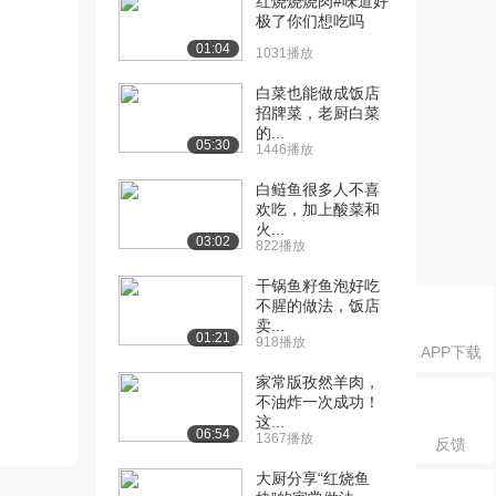
红烧烧烧肉#味道好
极了你们想吃吗
01:04
1031播放
白菜也能做成饭店
招牌菜，老厨白菜
的...
05:30
1446播放
白鲢鱼很多人不喜
欢吃，加上酸菜和
火...
03:02
822播放
干锅鱼籽鱼泡好吃
不腥的做法，饭店
卖...
01:21
918播放
APP下载
家常版孜然羊肉，
不油炸一次成功！
这...
06:54
1367播放
反馈
大厨分享“红烧鱼