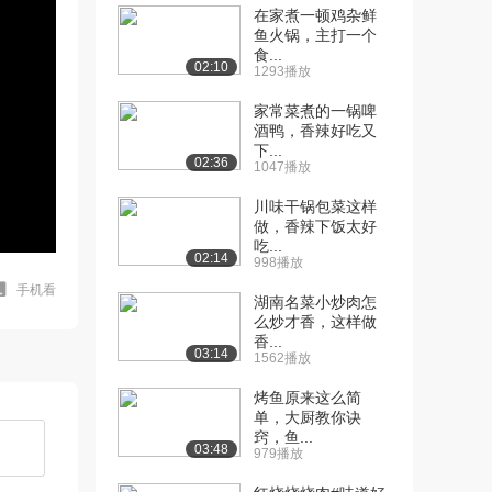
在家煮一顿鸡杂鲜
鱼火锅，主打一个
食...
02:10
1293播放
家常菜煮的一锅啤
酒鸭，香辣好吃又
下...
02:36
1047播放
川味干锅包菜这样
做，香辣下饭太好
吃...
02:14
998播放
手机看
湖南名菜小炒肉怎
么炒才香，这样做
香...
03:14
1562播放
烤鱼原来这么简
单，大厨教你诀
窍，鱼...
03:48
979播放