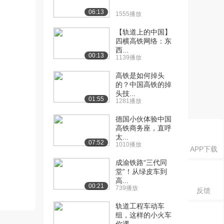
06:13
1555播放
【轨道上的中国】
四横高铁网络：东
西...
00:13
1139播放
高铁是如何掉头
的？中国高铁的掉
头技...
01:55
1281播放
德国小伙体验中国
高铁商务座，直呼
太...
07:52
1010播放
APP下载
成渝铁路“三代同
堂”！从绿皮车到
高...
00:21
739播放
反馈
轨道工程车动车
组，这样的小火车