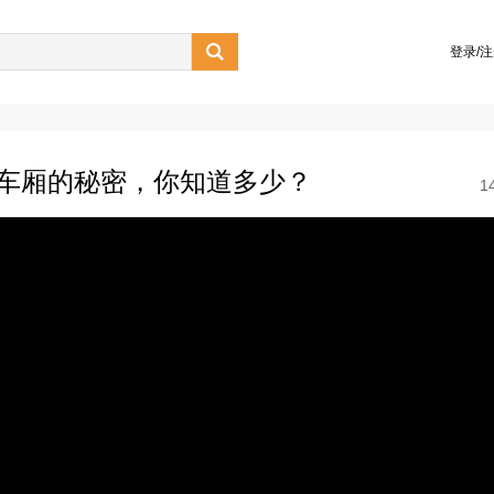

登录/
铁车厢的秘密，你知道多少？
1