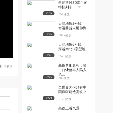
西局西段3D牵引的
特快列车，T11...
00:32
751播放
天津地铁2号线——
命运曲折未延伸到...
01:42
1072播放
天津地铁6号线——
穿越南北C字型地...
01:40
1525播放
高铁禁烟真相，吸
手机看
一口让整车人陷入
危...
03:27
789播放
全世界为何只有中
国疯狂建造高铁？
08:21
1175播放
高铁上看风景