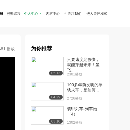
注册
已购课程
个人中心

内容中心

关注我们
进入关怀模式
为你推荐
481 播放
只要速度足够快，
就能穿越未来！坐
飞...
05:13
2301播放
100多年前发明的单
轨火车，是如何...
04:29
2726播放
装甲列车-列车炮
（4）
03:10
1302播放