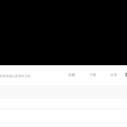
收藏
下载
分享
妇科疾病以及男科儿科.