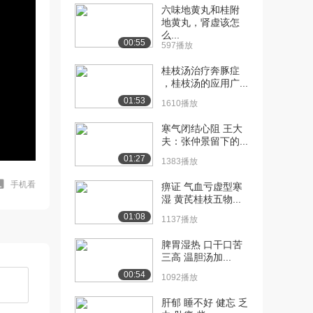
六味地黄丸和桂附
地黄丸，肾虚该怎
么...
00:55
597播放
桂枝汤治疗奔豚症
，桂枝汤的应用广...
01:53
1610播放
寒气闭结心阻 王大
夫：张仲景留下的...
01:27
1383播放
手机看
痹证 气血亏虚型寒
湿 黄芪桂枝五物...
01:08
1137播放
脾胃湿热 口干口苦
三高 温胆汤加...
00:54
1092播放
肝郁 睡不好 健忘 乏