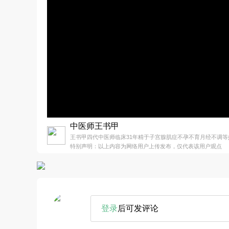
中医师王书甲
王书甲四代中医师临床31年精于子宫腺肌症不孕不育月经不调等
特别声明：以上内容为网络用户上传发布，仅代表该用户观点
登录
后可发评论