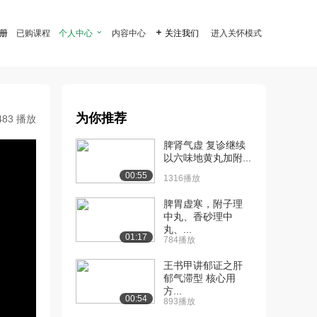
注册
已购课程
个人中心

内容中心

关注我们
进入关怀模式
为你推荐
483 播放
脾肾气虚 复诊继续
以六味地黄丸加附...
00:55
1316播放
脾胃虚寒，附子理
中丸、香砂理中
丸、...
01:17
784播放
王书甲讲郁证之肝
郁气滞型 核心用
方...
00:54
893播放