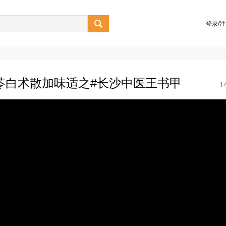

登录/
苓白术散加味适之#长沙中医王书甲
1