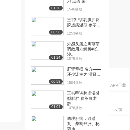
力 肋痛 柴...
01:20
1546播放
王书甲讲乳腺肿块
脾虚痰湿型 参苓...
00:56
1253播放
外感头痛之川芎茶
调散用方解析#长
沙...
01:24
1079播放
肝肾亏损 名方——
还少汤主之 温肾...
00:58
1504播放
APP下载
王书甲讲脾虚湿盛
型肥胖 参苓白术
散...
01:04
1476播放
反馈
调理肝病，逍遥
丸、柴胡舒肝、杞
菊地...