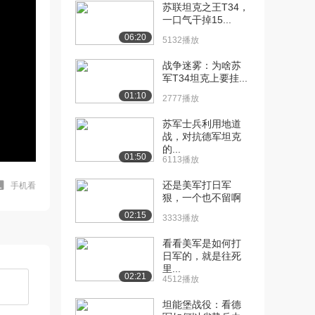
苏联坦克之王T34，
一口气干掉15...
06:20
5132播放
战争迷雾：为啥苏
军T34坦克上要挂...
01:10
2777播放
苏军士兵利用地道
战，对抗德军坦克
的...
01:50
6113播放
还是美军打日军
手机看
狠，一个也不留啊
02:15
3333播放
看看美军是如何打
日军的，就是往死
里...
02:21
4512播放
坦能堡战役：看德