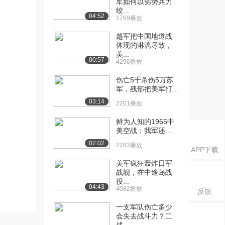
军如何以劣势兵力
绞...
04:52
1769播放
越军把中国地道战
体现的淋漓尽致，
美...
00:57
4296播放
伤亡5千杀伤5万苏
军，残部把美军打...
03:14
2201播放
鲜为人知的1965中
美空战：我军还...
02:02
2283播放
APP下载
美军疯狂轰炸日军
战舰，在中途岛战
役...
04:43
4082播放
反馈
一支军队伤亡多少
会失去战斗力？二