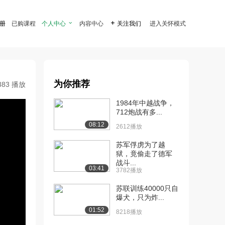
注册
已购课程
个人中心

内容中心

关注我们
进入关怀模式
为你推荐
383 播放
1984年中越战争，
712炮战有多...
08:12
2612播放
苏军俘虏为了越
狱，竟偷走了德军
战斗...
03:41
3782播放
苏联训练40000只自
爆犬，只为炸...
01:52
8218播放