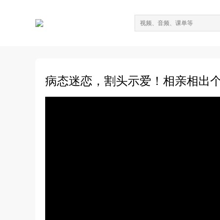
病态迷恋，割头示爱！相亲相出