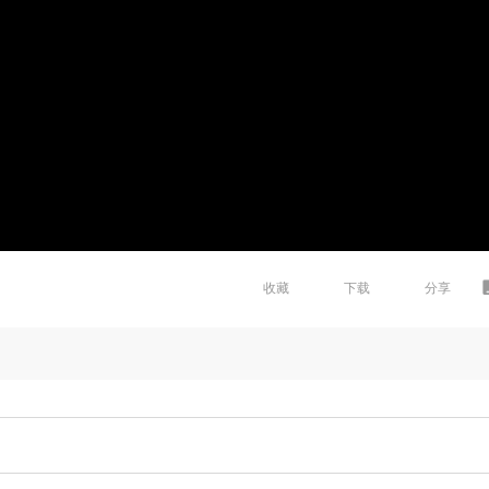
收藏
下载
分享