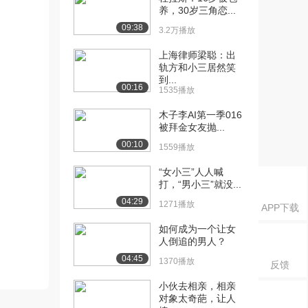
养，30岁三角恋...
09:38
3.2万播放
上海律师梁聪：出
轨方和小三居然笑
到...
00:16
1535播放
木子李AI第一季016
被拜金女友抛...
00:10
1559播放
“女小三”人人喊
打，“男小三”就没...
04:29
1271播放
APP下载
如何成为一个让女
人倒追的男人？
04:45
1370播放
反馈
小伙去相亲，相亲
对象太奇葩，让人