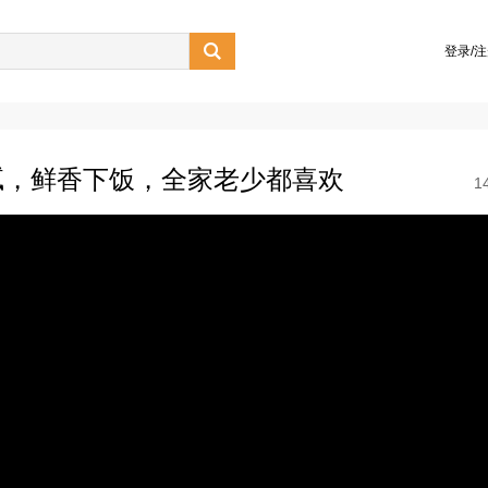

登录/
腻，鲜香下饭，全家老少都喜欢
1