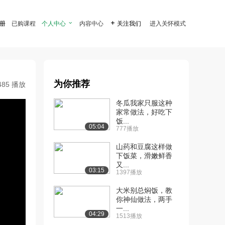
注册
已购课程
个人中心

内容中心

关注我们
进入关怀模式
为你推荐
485 播放
冬瓜我家只服这种
家常做法，好吃下
饭...
05:04
777播放
山药和豆腐这样做
下饭菜，滑嫩鲜香
又...
03:15
1397播放
大米别总焖饭，教
你神仙做法，两手
一...
04:29
1513播放