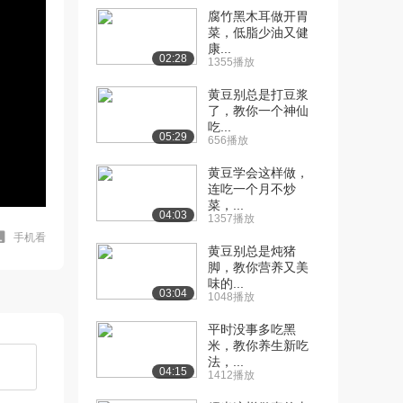
腐竹黑木耳做开胃
菜，低脂少油又健
康...
02:28
1355播放
黄豆别总是打豆浆
了，教你一个神仙
吃...
05:29
656播放
黄豆学会这样做，
连吃一个月不炒
菜，...
04:03
1357播放
手机看
黄豆别总是炖猪
脚，教你营养又美
味的...
03:04
1048播放
平时没事多吃黑
米，教你养生新吃
法，...
04:15
1412播放