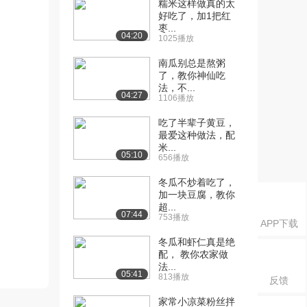
糯米这样做真的太
好吃了，加1把红
枣...
04:20
1025播放
南瓜别总是熬粥
了，教你神仙吃
法，不...
04:27
1106播放
吃了半辈子黄豆，
最爱这种做法，配
米...
05:10
656播放
冬瓜不炒着吃了，
加一块豆腐，教你
超...
07:44
753播放
APP下载
冬瓜和虾仁真是绝
配， 教你农家做
法...
05:41
813播放
反馈
家常小凉菜粉丝拌