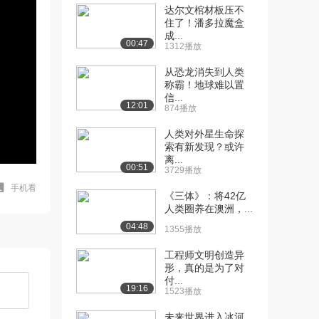
达尔文棺材板压不
住了！潘多拉魔盒
成...
00:47
1312播放
从恐龙消失到人类
称霸！地球难以置
信...
12:01
874播放
人类对外星生命探
索有新发现？或许
离...
00:51
3729播放
手机看
《三体》：将42亿
人类圈养在澳洲，...
04:48
1355播放
工程师文明创造异
形，真的是为了对
付...
19:16
1523播放
未来世界进入冰河