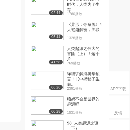
时代，人类为了生
存...
02:44
1760播放
《异形：夺命舰》4
大谜题解密，关联...
05:44
1328播放
人类起源之伟大的
冒险（上）！这个
片...
41:58
769播放
详细讲解海奥华预
言！书中揭秘了生
命...
06:26
2391播放
APP下载
咱妈不会是世界的
起源吧
00:28
1831播放
反馈
98_人类起源之谜
（下）