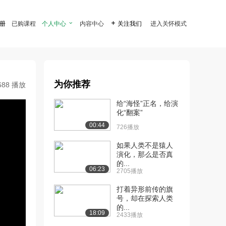
注册
已购课程
个人中心

内容中心

关注我们
进入关怀模式
为你推荐
688 播放
给“海怪”正名，给演
化“翻案”
00:44
726播放
如果人类不是猿人
演化，那么是否真
的...
06:23
2705播放
打着异形前传的旗
号，却在探索人类
的...
18:09
2433播放