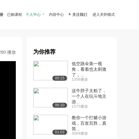
注册
已购课程
个人中心

内容中心

关注我们
进入关怀模式
为你推荐
280 播放
低空跳伞第一视
角，看着也太刺激
了，...
00:15
1356播放
这牛脖子太粗了，
一个人在玩斗地主
游...
00:10
1575播放
教你一个打赌小游
戏，百发百胜，真
简...
01:03
3009播放