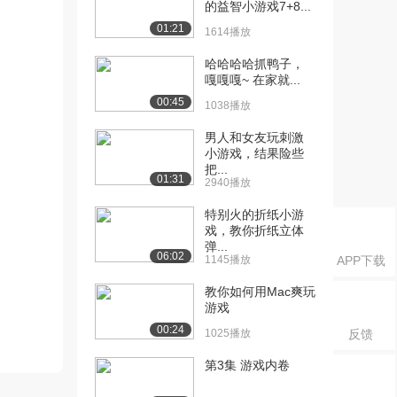
的益智小游戏7+8...
01:21
1614播放
哈哈哈哈抓鸭子，
嘎嘎嘎~ 在家就...
00:45
1038播放
男人和女友玩刺激
小游戏，结果险些
把...
01:31
2940播放
特别火的折纸小游
戏，教你折纸立体
弹...
06:02
1145播放
APP下载
教你如何用Mac爽玩
游戏
00:24
1025播放
反馈
第3集 游戏内卷