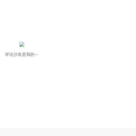
评论沙发是我的～