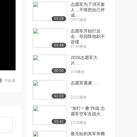
志愿军为了消灭敌
人，不惜把自己炸
成...
03:29
3657播放
志愿军开始打反
击，夺回阵地刻不
容缓...
03:49
4736播放
2026志愿军大
片……
00:50
978播放
手机看
志愿军遇袭……
01:03
2211播放
“加打一番”作战 志
愿军空军在战火...
03:42
1276播放
最无耻的美军华裔