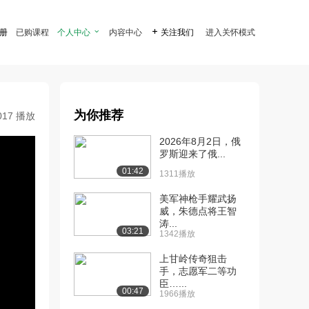
注册
已购课程
个人中心

内容中心

关注我们
进入关怀模式
为你推荐
017 播放
2026年8月2日，俄
罗斯迎来了俄...
01:42
1311播放
美军神枪手耀武扬
威，朱德点将王智
涛...
03:21
1342播放
上甘岭传奇狙击
手，志愿军二等功
臣…...
00:47
1966播放