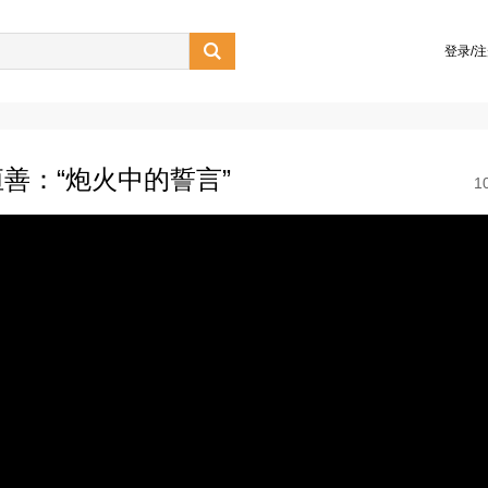

登录/
善：“炮火中的誓言”
1