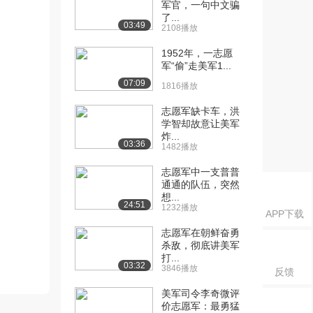
军官，一句中文骗
了...
03:49
2108播放
1952年，一志愿
军“偷”走美军1...
07:09
1816播放
志愿军缺卡车，洪
学智却故意让美军
炸...
03:36
1482播放
志愿军中一支普普
通通的队伍，突然
想...
24:51
1232播放
APP下载
志愿军在朝鲜奋勇
杀敌，彻底讲美军
打...
03:32
3846播放
反馈
美军司令李奇微评
价志愿军：最勇猛