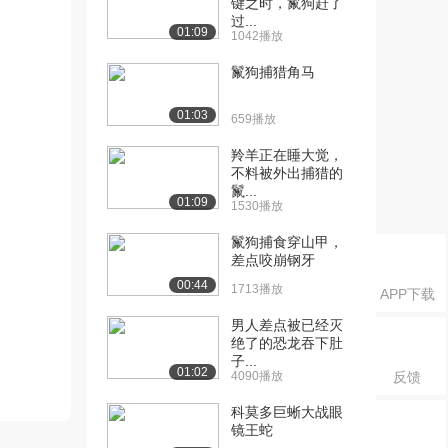
键之时，鬣狗赶了
过...
01:09
1042播放
鬣狗捕猎角马
01:03
659播放
羚羊正在睡大觉，
不料被外出捕猎的
鬣...
01:09
1530播放
鬣狗捕食穿山甲，
差点咬崩钢牙
00:44
1713播放
APP下载
男人差点被已经灭
绝了的恐龙吞下肚
子...
01:02
4090播放
反馈
科莫多巨蜥大战眼
镜王蛇