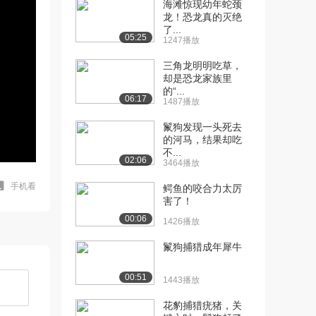
海滩惊现幼年蛇颈
龙！恐龙真的灭绝
了...
05:25
1247播放
三角龙明明吃草，
却是恐龙家族里
的“...
06:17
1487播放
鬣狗发现一头死去
的河马，结果却吃
不...
02:06
3464播放
手机看
鳄鱼的咬合力太厉
害了！
00:06
1426播放
鬣狗捕猎成年犀牛
00:51
1443播放
花豹捕猎疣猪，关