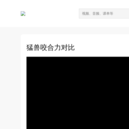
猛兽咬合力对比