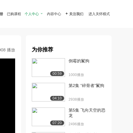
注册
已购课程
个人中心

内容中心

关注我们
进入关怀模式
为你推荐
908 播放
倒霉的鬣狗
00:59
1000播放
第2集 “碎骨者”鬣狗
04:10
2938播放
第5集 飞向天空的恐
龙
07:20
2496播放