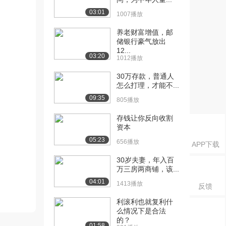
03:01
1007播放
养老财富增值，邮
储银行豪气放出
12...
03:20
1012播放
30万存款，普通人
怎么打理，才能不...
09:35
805播放
存钱让你反向收割
资本
05:23
656播放
APP下载
30岁夫妻，年入百
万三房两商铺，该...
04:01
1413播放
反馈
利滚利也就复利什
么情况下是合法
的？
01:58