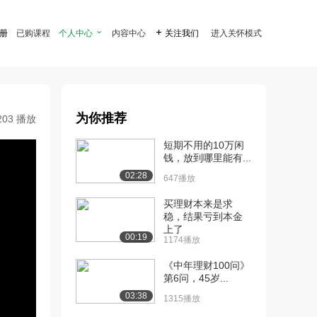
注册
已购课程
个人中心

内容中心

关注我们
进入关怀模式
为你推荐
203 播放
短期不用的10万闲
钱，放到哪里能有...
02:28
647播放
买理财本来是求
稳，结果亏到本金
上了
00:19
1174播放
《中年理财100问》
第6问，45岁...
03:38
1315播放