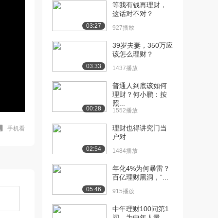
等我有钱再理财，
这话对不对？
03:27
927播放
39岁夫妻，350万应
该怎么理财？
03:33
1437播放
普通人到底该如何
理财？何小鹏：按
照...
00:28
1552播放
理财也得讲究门当
手机看
户对
02:54
1484播放
年化4%为何暴雷？
百亿理财黑洞，“...
05:46
915播放
中年理财100问第1
问，为中年人量...