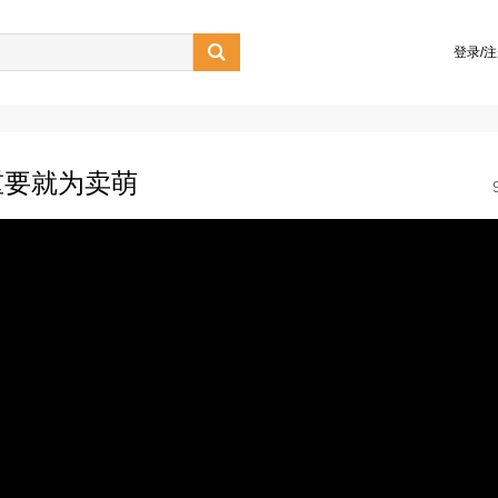

登录/
重要就为卖萌