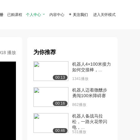
注册
已购课程
个人中心

内容中心

关注我们
进入关怀模式
为你推荐
918 播放
机器人4×100米接力
如何交接棒，...
00:13
1341播放
机器人迈着微醺步
勇闯100米障碍赛
00:16
862播放
机器人备战马拉
松，一路火花带闪
电，...
00:46
531播放