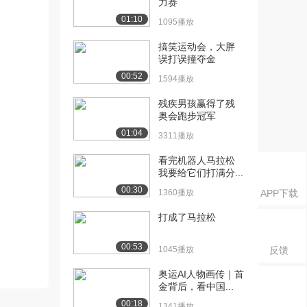
力赛
01:10
1095播放
搞笑运动会，大胖
误打误撞夺金
00:52
1594播放
残疾男孩赢得了残
奥会跑步冠军
01:04
3311播放
看完机器人马拉松
我要给它们打满分...
00:30
1360播放
APP下载
打成了马拉松
00:53
1045播放
反馈
奥运AI人物画传｜首
金背后，看中国...
00:18
1341播放