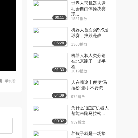
世界人形机器人运
动会自由体操决赛
现...
00:11
1551播放
机器人首次踢5v5足
球赛，摔跤是战...
05:28
1368播放
机器人和人类分别
在北京跑了一场半
程...
01:33
1019播放
手机看
人在菊途丨便便"马
拉松"选手不要慌...
04:09
972播放
为什么“宝宝”机器人
都能来跑马拉松...
00:32
939播放
养孩子就是一场接