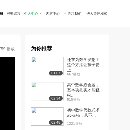
注册
已购课程
个人中心

内容中心

关注我们
进入关怀模式
为你推荐
759 播放
还在为数学发愁？
这个方法让孩子爱
上...
01:07
667播放
高中数学必会题，
基本功扎实才能轻
松...
02:34
918播放
初中数学代数式求
ab-a+b，从不...
02:48
1221播放