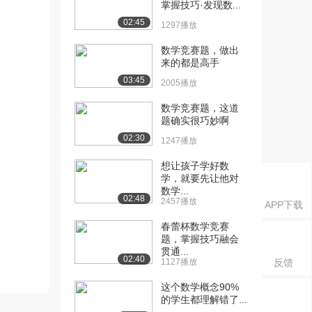
掌握技巧·发现数...
02:45
1297播放
数学竞赛题，做出
来的都是高手
03:45
2005播放
数学竞赛题，这道
题确实很巧妙啊
02:30
1247播放
想让孩子学好数
学，就要先让他对
数学...
02:48
2457播放
APP下载
春蕾杯数学竞赛
题，掌握技巧融会
贯通...
02:40
1127播放
反馈
这个数学概念90%
的学生都理解错了...