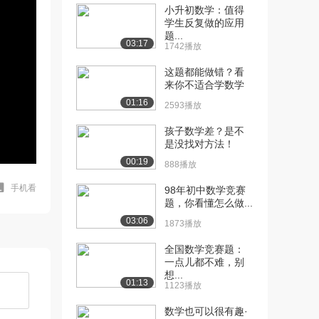
小升初数学：值得
学生反复做的应用
题...
03:17
1742播放
这题都能做错？看
来你不适合学数学
01:16
2593播放
孩子数学差？是不
是没找对方法！
00:19
888播放
手机看
98年初中数学竞赛
题，你看懂怎么做...
03:06
1873播放
全国数学竞赛题：
一点儿都不难，别
想...
01:13
1123播放
数学也可以很有趣·