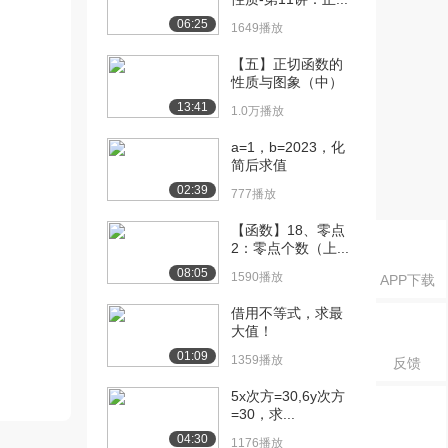
06:25
1649播放
【五】正切函数的
性质与图象（中）
13:41
1.0万播放
a=1，b=2023，化
简后求值
02:39
777播放
【函数】18、零点
2：零点个数（上...
08:05
1590播放
APP下载
借用不等式，求最
大值！
01:09
1359播放
反馈
5x次方=30,6y次方
=30，求...
04:30
1176播放