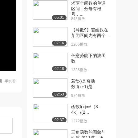
求两个函数的单调
区间，分母有根
号，...
05:01
843播放
【导数9】若函数在
某闭区间内有两个...
07:16
2206播放
任意势能下的波函
数
02:18
1336播放
若f(x)是奇函
手机看
数,f(x+1)是...
02:53
974播放
函数f(x)=√（3-
4x）/(2...
02:37
1272播放
三角函数的图象与
性质-第11讲：正...