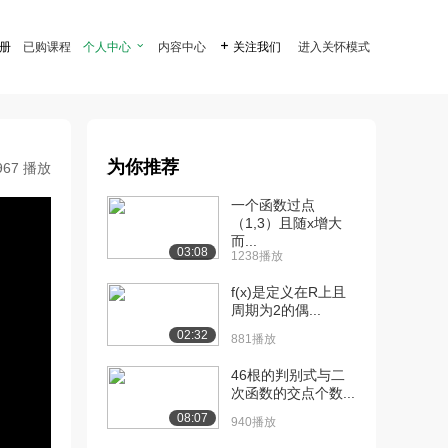
注册
已购课程
个人中心

内容中心

关注我们
进入关怀模式
为你推荐
967 播放
一个函数过点
（1,3）且随x增大
而...
03:08
1238播放
f(x)是定义在R上且
周期为2的偶...
02:32
881播放
46根的判别式与二
次函数的交点个数...
08:07
940播放