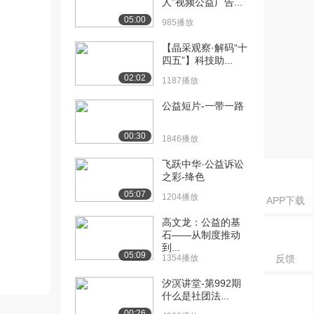
人”视频公益广告...
05:00
985播放
【晶采观察·解码“十
四五”】科技助...
02:02
1187播放
公益短片-一带一路
00:30
1846播放
飞跃中华·公益诉讼
之彩-绛色
05:07
1204播放
APP下载
高文龙：公益的基
石——从制度推动
到...
05:09
1354播放
反馈
汐溟讲堂-第992期
什么是社团法...
00:26