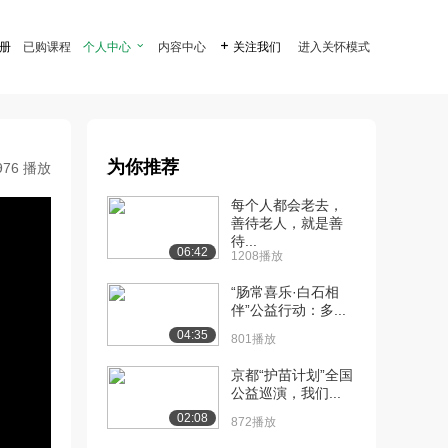
注册
已购课程
个人中心

内容中心

关注我们
进入关怀模式
为你推荐
976 播放
每个人都会老去，
善待老人，就是善
待...
06:42
1208播放
“肠常喜乐·白石相
伴”公益行动：多...
04:35
801播放
京都“护苗计划”全国
公益巡演，我们...
02:08
872播放