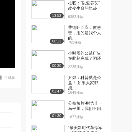
杜聪：“以爱养艾”，
改变生命的轨迹
13:52
9383播放
曹德旺回应：做慈
善，用的是我个人
的...
00:13
765播放
小时候的公益广告
在此刻完成了闭环
00:30
2235播放
尹烨：科普就是公
手机看
益！ 如果大家都
想...
01:47
1649播放
公益短片-时势非一
马平川，我们不因...
01:30
1677播放
“最美新时代革命军