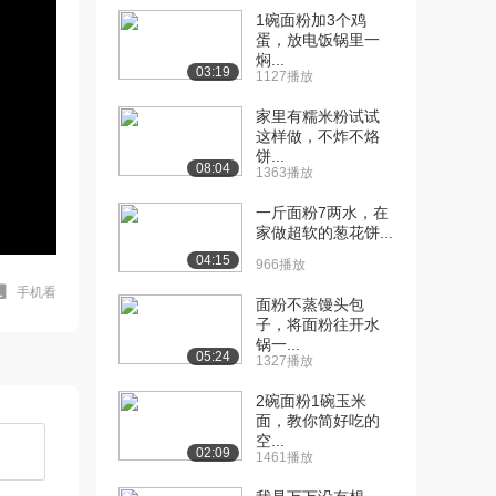
1碗面粉加3个鸡
蛋，放电饭锅里一
焖...
03:19
1127播放
家里有糯米粉试试
这样做，不炸不烙
饼...
08:04
1363播放
一斤面粉7两水，在
家做超软的葱花饼...
04:15
966播放
手机看
面粉不蒸馒头包
子，将面粉往开水
锅一...
05:24
1327播放
2碗面粉1碗玉米
面，教你简好吃的
空...
02:09
1461播放