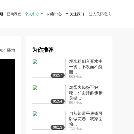
注册
已购课程
个人中心

内容中心

关注我们
进入关怀模式
为你推荐
904 播放
糯米粉倒入开水中
一烫，不发面不醒
面...
03:57
663播放
鸡蛋火烧好不好
吃，和面抹酥步步
关键...
05:54
667播放
自从知道平底锅可
以做花卷，我家面
粉...
08:13
715播放