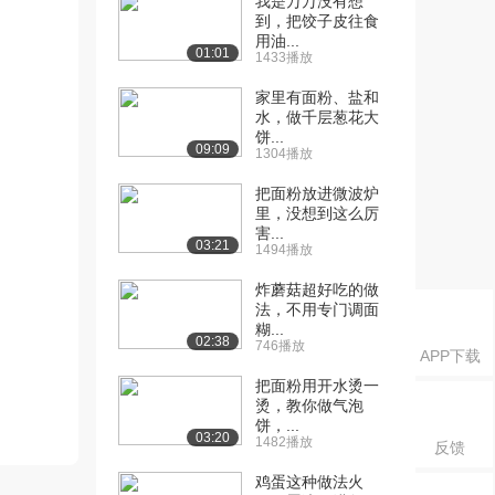
我是万万没有想
到，把饺子皮往食
用油...
01:01
1433播放
家里有面粉、盐和
水，做千层葱花大
饼...
09:09
1304播放
把面粉放进微波炉
里，没想到这么厉
害...
03:21
1494播放
炸蘑菇超好吃的做
法，不用专门调面
糊...
02:38
746播放
APP下载
把面粉用开水烫一
烫，教你做气泡
饼，...
03:20
1482播放
反馈
鸡蛋这种做法火