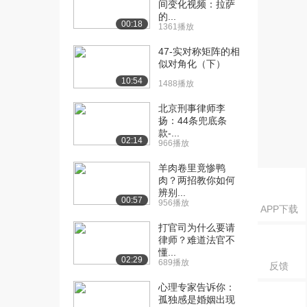
间变化视频：拉萨
（下）
的...
1767播放
00:18
1361播放
[16] 04-1定语从句、名词
10:30
47-实对称矩阵的相
性从句（上）...
似对角化（下）
2796播放
10:54
1488播放
[17] 04-1定语从句、名词
10:33
北京刑事律师李
性从句（上）...
扬：44条兜底条
1901播放
款-...
02:14
966播放
[18] 04-1定语从句、名词
10:24
羊肉卷里竟惨鸭
性从句（上）...
肉？两招教你如何
1607播放
辨别...
00:57
956播放
[19] 04-2定语从句、名词
11:58
APP下载
性从句（上）...
打官司为什么要请
1445播放
律师？难道法官不
懂...
02:29
689播放
[20] 04-2定语从句、名词
12:02
反馈
性从句（上）...
心理专家告诉你：
1769播放
孤独感是婚姻出现