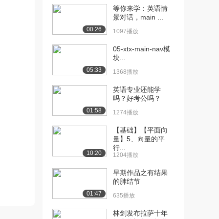
等你来学：英语情
[10] 03-1状语从句（三）
15:09
景对话，main ...
（上）
00:26
1097播放
1393播放
05-xtx-main-nav模
[11] 03-1状语从句（三）
15:32
块...
（中）
05:33
1368播放
1107播放
英语专业还能学
[12] 03-1状语从句（三）
15:10
吗？好考公吗？
（下）
01:58
1274播放
1517播放
【基础】【平面向
[13] 03-2状语从句（三）
14:14
量】5、向量的平
（上）
行...
10:20
2002播放
1204播放
[14] 03-2状语从句（三）
早期作品之有结果
14:32
的肺结节
（中）
1539播放
01:47
635播放
[15] 03-2状语从句（三）
14:27
林剑发布拉萨十年