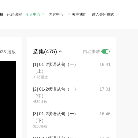
注册
已购课程
个人中心

内容中心

关注我们
进入关怀模式
选集(475)
自动播放
023 播放
[1] 01-2状语从句（一）
16:41
（上）
3.0万播放
[2] 01-2状语从句（一）
17:01
（中）
4569播放
[3] 01-2状语从句（一）
16:46
（下）
3253播放