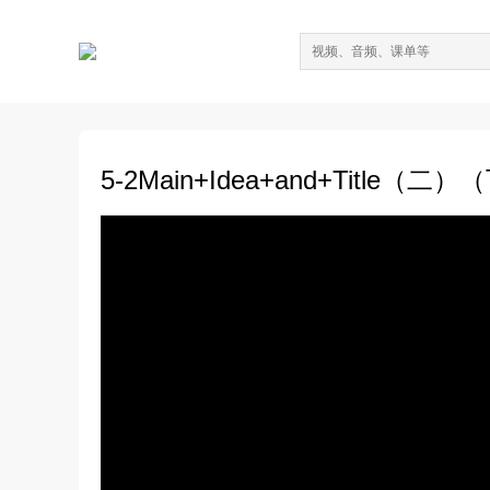
5-2Main+Idea+and+Title（二