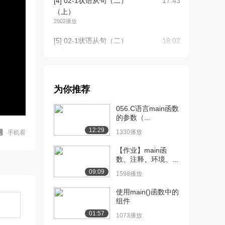
[4] 02-1状语从句（二）
17:43
（上）
2902播放
[5] 02-1状语从句（二）
18:02
（中）
3330播放
[6] 02-1状语从句（二）
17:51
为你推荐
（下）
2790播放
056.C语言main函数
的参数（...
[7] 02-2状语从句（二）
15:52
12:29
（上）
1330播放
手机看
2085播放
【作业】main函
数、注释、环境、...
[8] 02-2状语从句（二）
16:05
09:09
（中）
1598播放
2219播放
使用main()函数中的
组件
[9] 02-2状语从句（二）
15:48
（下）
01:57
1073播放
1948播放