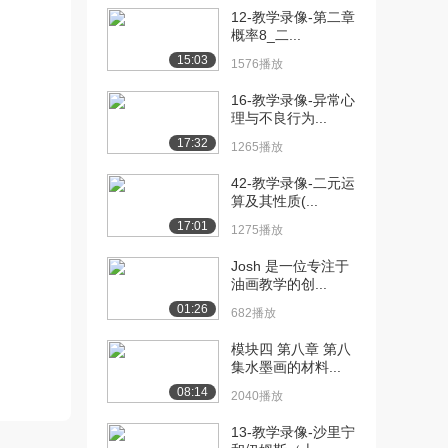
12-教学录像-第二章
[10] 4-教学录像-水彩画静
13:23
概率8_二...
物写生（上）...
15:03
1576播放
2982播放
16-教学录像-异常心
[11] 4-教学录像-水彩画静
13:31
理与不良行为...
物写生（上）...
17:32
1265播放
1080播放
42-教学录像-二元运
[12] 4-教学录像-水彩画静
13:22
算及其性质(...
物写生（上）...
17:01
1275播放
1108播放
Josh 是一位专注于
[13] 5-教学录像-水彩画静
16:07
油画教学的创...
物写生（下）...
01:26
682播放
2162播放
模块四 第八章 第八
[14] 5-教学录像-水彩画静
16:10
集水墨画的材料...
物写生（下）...
08:14
1373播放
2040播放
13-教学录像-沙里宁
[15] 5-教学录像-水彩画静
16:09