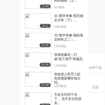
和伊姆斯（上...
物写生（下）...
11:59
1643播放
974播放
[16] 6-教学录像-水彩画风
13:35
41-教学录像-暂态稳
定分析（下）...
景教程（步骤...
2720播放
15:11
1061播放
[17] 6-教学录像-水彩画风
13:45
31-教学录像-核的基
景教程（步骤...
态特性之二：...
1204播放
12:46
1205播放
[18] 6-教学录像-水彩画风
13:31
张海发篆刻：打
景教程（步骤...
破“技工做字”的偏见
1698播放
01:49
1185播放
APP下载
[19] 7-教学录像-水彩画人
13:57
你知道人民币上的
体创作示范（...
风景都是哪些地方
2268播放
吗...
01:38
1465播放
反馈
[20] 7-教学录像-水彩画人
14:03
不必太纠结于当
体创作示范（...
下， 也不必太忧虑
1449播放
未...