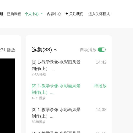
注册
已购课程
个人中心

内容中心

关注我们
进入关怀模式
选集(33)
自动播放
271 播放
[1] 1-教学录像-水彩画风景
14:42
制作(上）...
2.4万播放
[2] 1-教学录像-水彩画风景
待播放
制作(上）...
4271播放
[3] 1-教学录像-水彩画风景
14:38
制作(上）...
3089播放