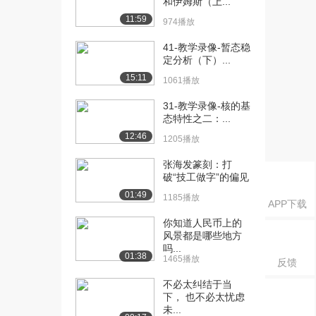
和伊姆斯（上...
物写生（下）...
11:59
1643播放
974播放
[16] 6-教学录像-水彩画风
13:35
41-教学录像-暂态稳
定分析（下）...
景教程（步骤...
2720播放
15:11
1061播放
[17] 6-教学录像-水彩画风
13:45
31-教学录像-核的基
景教程（步骤...
态特性之二：...
1204播放
12:46
1205播放
[18] 6-教学录像-水彩画风
13:31
张海发篆刻：打
景教程（步骤...
破“技工做字”的偏见
1698播放
01:49
1185播放
APP下载
[19] 7-教学录像-水彩画人
13:57
你知道人民币上的
体创作示范（...
风景都是哪些地方
2268播放
吗...
01:38
1465播放
反馈
[20] 7-教学录像-水彩画人
14:03
不必太纠结于当
体创作示范（...
下， 也不必太忧虑
1449播放
未...