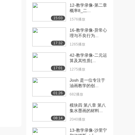
12-教学录像-第二章
[10] 4-教学录像-水彩画静
13:23
概率8_二...
物写生（上）...
15:03
1576播放
2982播放
16-教学录像-异常心
[11] 4-教学录像-水彩画静
13:31
理与不良行为...
物写生（上）...
17:32
1265播放
1080播放
42-教学录像-二元运
[12] 4-教学录像-水彩画静
13:22
算及其性质(...
物写生（上）...
17:01
1275播放
1108播放
Josh 是一位专注于
[13] 5-教学录像-水彩画静
16:07
油画教学的创...
物写生（下）...
01:26
682播放
2162播放
模块四 第八章 第八
[14] 5-教学录像-水彩画静
16:10
集水墨画的材料...
物写生（下）...
08:14
1373播放
2040播放
13-教学录像-沙里宁
[15] 5-教学录像-水彩画静
16:09