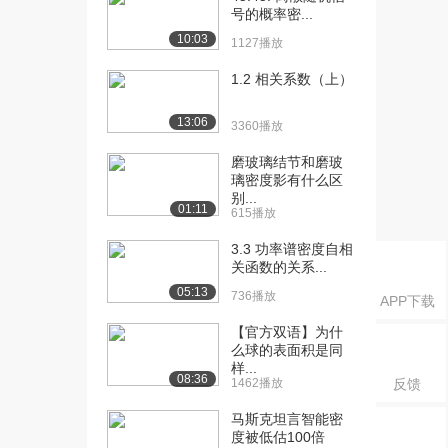
02（下）
号的概率密...
1790播放
10:03
1127播放
[16] 第一章 运动的快慢
12:01
1.2 相关系数（上）
01（上）
1829播放
13:06
3360播放
[17] 第一章 运动的快慢
12:02
磨玻璃结节和磨玻
01（中）
璃密度影有什么区
2184播放
别...
01:11
615播放
[18] 第一章 运动的快慢
11:54
01（下）
3.3 功率谱密度自相
关函数的关系...
2342播放
05:13
736播放
APP下载
[19] 第一章 运动的快慢
13:40
02（上）
【官方双语】为什
2061播放
么球的表面积是同
样...
08:36
1462播放
反馈
[20] 第一章 运动的快慢
13:42
02（中）
马斯克坦言智能密
2013播放
度被低估100倍