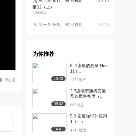
[4] 第一章 长度、时间的测
16:18
量02（上）
4255播放
[5] 第一章 长度、时间的测
16:28
量02（中）
3926播放
[6] 第一章 长度、时间的测
16:20
为你推荐
量02（下）
3310播放
8_1密度的测量 Nov
11 (...
[7] 第一章 长度、时间的测
16:53
10:43
量03（上）
1258播放
手机看
3074播放
2.3连续型随机变量
及其概率密度（...
[8] 第一章 长度、时间的测
16:58
09:32
量03（中）
667播放
1786播放
5.3 密度知识的应用
1（上）
[9] 第一章 长度、时间的测
16:55
量03（下）
14:41
4716播放
2328播放