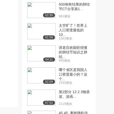
500例有结果的肺结
[10] 第一章 长度、时间的
08:27
节CT分享第1...
测量04（上）
02:30
981播放
1786播放
太空旷了！世界上
[11] 第一章 长度、时间的
08:33
人口密度最低的
测量04（下）
10...
01:59
1363播放
1284播放
讲老百姓能听得懂
[12] 第一章 运动的描述
13:53
的肺结节知识之肺
01（上）
结...
04:11
2928播放
995播放
[13] 第一章 运动的描述
13:52
哪个省区是我国人
口密度最小的？这
01（下）
个...
1879播放
02:09
1540播放
[14] 第一章 运动的描述
10:24
第2部分 12.2.3物质
02（上）
波、波函...
2030播放
07:52
2119播放
[15] 第一章 运动的描述
10:26
45.45. 离散随机信