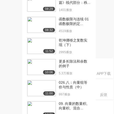
学的概念与计...
篇》线代部分：秩...
878播放
08:29
1401播放
[16] 8.第8讲一元函数积分
20:00
函数极限与连续 01
学的概念与计...
函数极限的定...
821播放
08:32
4519播放
[17] 8.第8讲一元函数积分
19:51
乾坤挪移之复数实
学的概念与计...
现（下）
863播放
11:52
2995播放
[18] 9.第9讲一元函数积分
21:46
更多长除法和余数
学的几何应用...
的例子
905播放
10:06
5.3万播放
APP下载
[19] 9.第9讲一元函数积分
21:50
026.八：向量组等
学的几何应用...
价与性质（中）
837播放
11:00
997播放
反馈
[20] 9.第9讲一元函数积分
21:44
学的几何应用...
09. 向量的数量积、
向量积、混合...
845播放