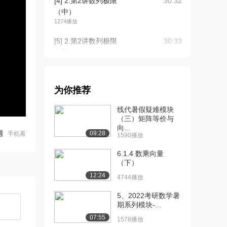
[4] 2.第2讲数列极限
30:32
（中）
1274播放
[5] 2.第2讲数列极限
30:33
（下）
575播放
[6] 3.第3讲函数极限与连
23:04
为你推荐
续性（上）
1240播放
线代暑假疑难模块
（三）矩阵等价与
[7] 3.第3讲函数极限与连
23:07
向...
续性（中）
09:28
手机看
1590播放
1047播放
6.1.4 数乘向量
[8] 3.第3讲函数极限与连
（下）
23:00
续性（下）
12:24
4744播放
1023播放
5、2022考研数学暑
[9] 4.第4讲一元函数微分
22:39
期系列模块-...
学的概念与计...
07:55
1578播放
1209播放