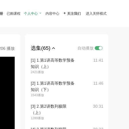
注册
已购课程
个人中心

内容中心

关注我们
进入关怀模式
选集(65)
自动播放
206 播放
[1] 1.第1讲高等数学预备
11:41
知识（上）
2421播放
[2] 1.第1讲高等数学预备
11:46
知识（下）
1543播放
[3] 2.第2讲数列极限
30:31
（上）
1289播放