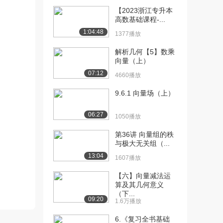
【2023浙江专升本
[10] 4.第4讲一元函数微分
22:40
高数基础课程-...
学的概念与计...
1:04:48
1377播放
952播放
解析几何【5】数乘
[11] 4.第4讲一元函数微分
22:33
向量（上）
学的概念与计...
07:12
4660播放
737播放
9.6.1 向量场（上）
[12] 7.第7讲零点问题与微
19:28
分不等式（上...
06:27
1050播放
815播放
第36讲 向量组的秩
[13] 7.第7讲零点问题与微
19:31
与极大无关组（...
分不等式（中...
13:04
967播放
1607播放
[14] 7.第7讲零点问题与微
【六】向量减法运
19:29
算及其几何意义
分不等式（下...
（下...
936播放
09:20
1.6万播放
[15] 8.第8讲一元函数积分
19:58
6.《复习全书基础