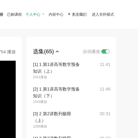
注册
已购课程
个人中心

内容中心

关注我们
进入关怀模式
选集(65)
自动播放
754 播放
[1] 1.第1讲高等数学预备
11:41
知识（上）
2421播放
[2] 1.第1讲高等数学预备
11:46
知识（下）
1543播放
[3] 2.第2讲数列极限
30:31
（上）
1289播放