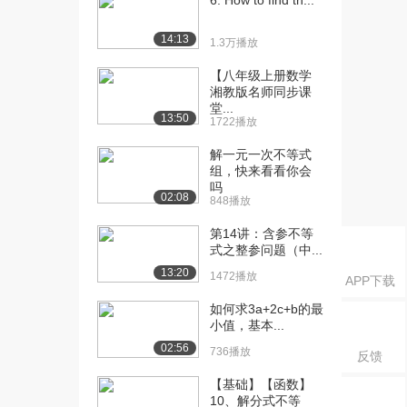
6. How to find th...
学的概念与计...
878播放
14:13
1.3万播放
[16] 8.第8讲一元函数积分
20:00
【八年级上册数学
学的概念与计...
湘教版名师同步课
821播放
堂...
13:50
1722播放
[17] 8.第8讲一元函数积分
19:51
学的概念与计...
解一元一次不等式
863播放
组，快来看看你会
吗
02:08
848播放
[18] 9.第9讲一元函数积分
21:46
学的几何应用...
第14讲：含参不等
905播放
式之整参问题（中...
13:20
[19] 9.第9讲一元函数积分
1472播放
21:50
APP下载
学的几何应用...
如何求3a+2c+b的最
837播放
小值，基本...
02:56
[20] 9.第9讲一元函数积分
21:44
736播放
反馈
学的几何应用...
【基础】【函数】
845播放
10、解分式不等