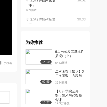
[4] 2.第2讲数列极限
30:32
（中）
1274播放
[5] 2.第2讲数列极限
30:33
（下）
575播放
[6] 3.第3讲函数极限与连
23:04
为你推荐
续性（上）
1240播放
9.1 分式及其基本性
质 ②（上）
[7] 3.第3讲函数极限与连
23:07
14:19
续性（中）
6443播放
手机看
1047播放
二次函数【知识】3
二次函数、方程与...
[8] 3.第3讲函数极限与连
23:00
07:55
续性（下）
3644播放
1023播放
【可汗学院公开
课：算术与代数预
[9] 4.第4讲一元函数微分
22:39
备课...
学的概念与计...
15:27
19.3万播放
1209播放