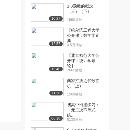
1.8函数的概念
[10] 4.第4讲一元函数微分
22:40
（三）（下）
学的概念与计...
10:27
1960播放
952播放
【哈尔滨工程大学
[11] 4.第4讲一元函数微分
22:33
公开课：数学零距
学的概念与计...
离...
12:57
737播放
4.5万播放
【北京师范大学公
[12] 7.第7讲零点问题与微
19:28
开课：统计学导
分不等式（上...
论】...
815播放
13:40
2665播放
[13] 7.第7讲零点问题与微
19:31
商家打折之代数玄
分不等式（中...
机（上）
967播放
11:38
1569播放
[14] 7.第7讲零点问题与微
19:29
初高中衔接练习：
分不等式（下...
一元二次不等式
936播放
练...
06:10
8133播放
[15] 8.第8讲一元函数积分
19:58