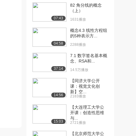
82 角分线的概念
[10] 6 等差数列的前n项和
12:04
（上）
公式（2）（...
07:43
1631播放
6136播放
概念4.3 线性方程组
[11] 7 等比数列的概念
11:14
的5种表示方...
（1）（上）
04:58
2288播放
1.8万播放
7.1 数字签名基本概
[12] 7 等比数列的概念
待播放
念、RSA和...
（1）（下）
37:14
14.5万播放
6861播放
【同济大学公开
[13] 9 等比数列的前n项和
11:28
课：视觉文化创
公式（1）（...
新】空...
14:56
1.7万播放
2183播放
[14] 9 等比数列的前n项和
【大连理工大学公
11:30
开课：创造性思维
公式（1）（...
与...
5253播放
15:03
2721播放
[15] 10 等比数列的前n项
10:54
【北京师范大学公