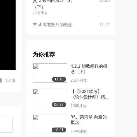
[4] 2 数列的概念（2）
10:56
（下）
1.6万播放
[5] 4 等差数列的概念
11:15
（2）（上）
2.7万播放
[6] 4 等差数列的概念
11:19
为你推荐
（2）（下）
1.0万播放
4.2.1 指数函数的概
念（上）
[7] 5 等差数列的前n项和
12:03
11:18
公式（1）（...
2.0万播放
手机看
2.2万播放
【【2021软考】
《软件设计师》精...
[8] 5 等差数列的前n项和
12:08
05:32
公式（1）（...
1269播放
7707播放
93、第四章 向量的
概念
[9] 6 等差数列的前n项和
12:06
公式（2）（...
18:21
1760播放
1.7万播放