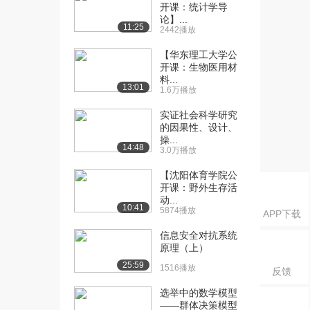
和公式（2）...
开课：统计学导
1.6万播放
论】...
11:25
2442播放
[16] 10 等比数列的前n项
10:59
【华东理工大学公
和公式（2）...
开课：生物医用材
5226播放
料...
13:01
1.6万播放
[17] 11 数学归纳法（1）
10:22
实证社会科学研究
（上）
的因果性、设计、
1.7万播放
操...
14:48
3.0万播放
[18] 11 数学归纳法（1）
10:25
（下）
【沈阳体育学院公
5003播放
开课：野外生存活
动...
10:41
[19] 12 数学归纳法（2）
5874播放
11:14
APP下载
（上）
信息安全对抗系统
7732播放
原理（上）
25:59
[20] 12 数学归纳法（2）
11:19
1516播放
反馈
（下）
选举中的数学模型
3661播放
——群体决策模型