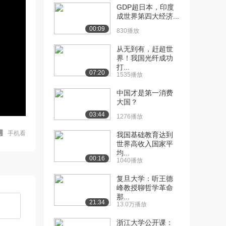
GDP超日本，印度
成世界第四大经济...
00:09
830播放
从无到有，赶超世
界！我国光纤成功
打...
07:20
1535播放
中国才是第一消费
大国？
03:44
1276播放
手机看
我国基础教育达到
世界高收入国家平
均...
00:16
1040播放
复旦大学：听王德
峰教授聊哲学革命
那...
21:34
13.0万播放
浙江大学公开课：