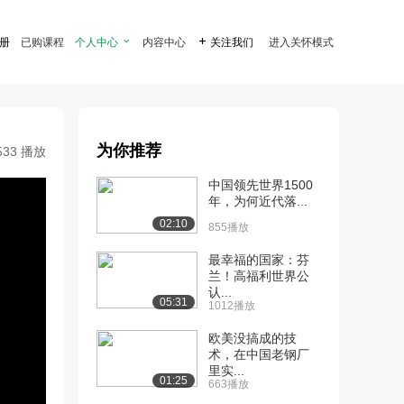
注册
已购课程
个人中心

内容中心

关注我们
进入关怀模式
为你推荐
533 播放
中国领先世界1500
年，为何近代落...
02:10
855播放
最幸福的国家：芬
兰！高福利世界公
认...
05:31
1012播放
欧美没搞成的技
术，在中国老钢厂
里实...
01:25
663播放