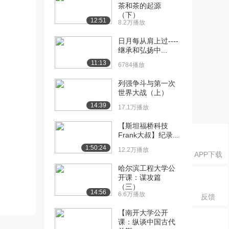
茶和茶的起源
（下）
12:51
8.2万播放
日月每从肩上过----
继承和弘扬中...
11:13
6784播放
列强争斗与第一次
世界大战（上）
14:39
17.1万播放
【斯坦福桥科技
Frank大叔】纪录...
1:50:24
12.2万播放
APP下载
哈尔滨工程大学公
开课：谋攻篇
（三）
14:56
6.6万播放
反馈
【南开大学公开
课：纵谈中国古代