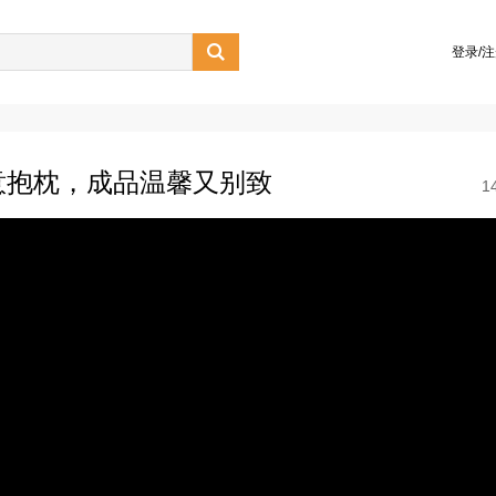

登录/
意抱枕，成品温馨又别致
1