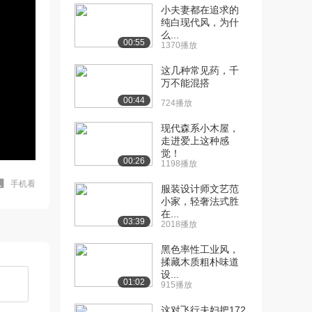
小夫妻都在追求的
纯白现代风，为什
么...
00:55
1370播放
这几种常见药，千
万不能混搭
00:44
724播放
现代森系小木屋，
走进爱上这种感
觉！
00:26
1198播放
手机看
服装设计师文艺范
小家，轻奢法式胜
在...
03:39
2018播放
黑色率性工业风，
揉藏木质粗朴味道
设...
01:02
915播放
这对飞行夫妇把172