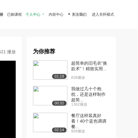
注册
已购课程
个人中心

内容中心

关注我们
进入关怀模式
为你推荐
421 播放
超简单的旧毛衣“换
款术”！精致实用...
01:19
838播放
我做过几十个抱
枕，还是这样制作
超简...
00:32
1362播放
餐厅这样装真好
看！40个蓝色调调
餐...
02:14
808播放