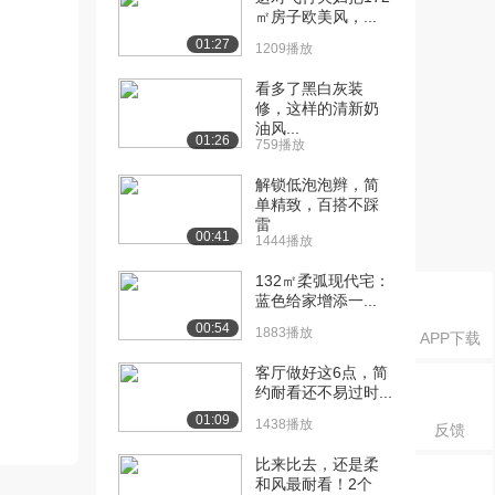
㎡房子欧美风，...
01:27
1209播放
看多了黑白灰装
修，这样的清新奶
油风...
01:26
759播放
解锁低泡泡辫，简
单精致，百搭不踩
雷
00:41
1444播放
132㎡柔弧现代宅：
蓝色给家增添一...
00:54
1883播放
APP下载
客厅做好这6点，简
约耐看还不易过时...
01:09
1438播放
反馈
比来比去，还是柔
和风最耐看！2个